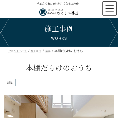
コ
ナ
千葉県柏市の高性能注文住宅工務店
ン
ビ
テ
ゲ
ン
ー
施工事例
ツ
シ
へ
ョ
ス
ン
WORKS
キ
に
ッ
移
本棚だらけのおうち
プ
動
フロントページ
施工事例
新築
本棚だらけのおうち
新築