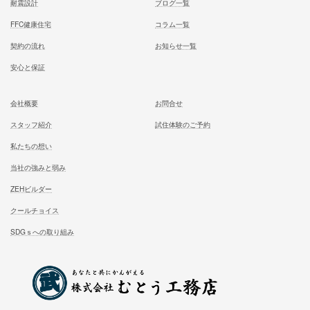
記事
次の記事
しっくりくる小さな家～大人二
ょうどいい～
記事