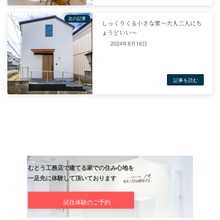
趣味を充実させたい。
光熱費は少なく、健康的に過ごせる住まいにしたい。
沢山のストックをすっきり整頓した住まいにしたい。
なので余すとこなく収納造作をしました。
メンテナンスが少なくお手入れしやすくい設備。
2024年8月16日
木の温かみが溢れる空間に仕上がりました。
建築のポイント
高断熱・高気密・高耐震の家
許容応力度計算
BELS取得
耐震+制震
第一種熱交換換気
住まいのデータ
Ua値：0.34 C値：0.15 Q値：1.58