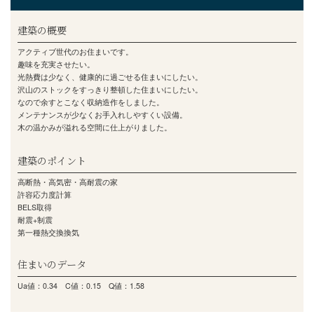
本が大好き。
だから家のどこにいても本を手に取り読みたいのです。
あまり重たい買い物ができないから、備蓄は大切。
なので、少し多めにストックしたいの。
いずれは１階だけで過ごしたい。なので、今後も考えての間取りに
です。
かなり先のシニアライフですが、U様にとっては一生に一度の新築
なので老後も安心して過ごしたい。
だからこそこだわりたいのです。
沢山の本棚は、まるでアートのように仕上がりました。
手摺も全て本棚仕様。文庫本も置けますね。
そしてこのおうちの特徴は、回遊プランです。