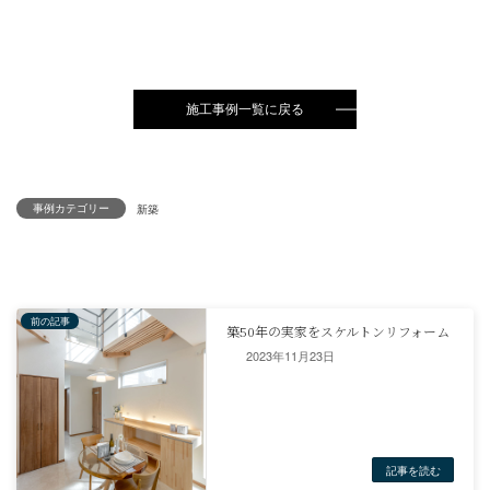
玄関ホールに隣接する納戸へ買い物袋をポンと置けるのです。
段ボール買いも即片付いちゃいますね。
階段下も余すことなく空間を使い切った住まいとなりました。
大きな吹き抜けからは冬は１日暖かい日差しが室内の奥まで届きま
夏はしっかりシャットアウト！
シャッターボックスは全て軒裏に収納しました。
なので外観もスッキリ。メンテナンスもしっかりできるようになっ
事例カテゴリー
す。
新築
竣 工：2024年
建築地：千葉県柏市
2023年11月23日
建築の概要
アクティブ世代のお住まいです。