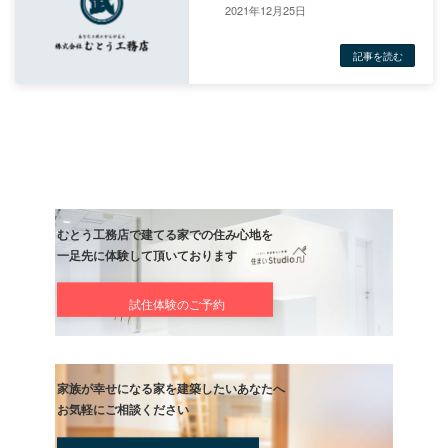
2021年12月25日
前の記事
ありがとうございました。
記事
次の記事
1週間お疲れ様！そしてメリー
マス
記事