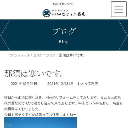
コ
ナ
那須は寒いです。
ン
ビ
テ
ゲ
ン
ー
ブログ
ツ
シ
へ
ョ
ス
ン
Blog
キ
に
ッ
移
那須は寒いです。
プ
動
フロントページ
ブログ
ブログ
那須は寒いです。
最
2021年12月21日
2021年12月21日
むとう工務店
終
更
新
日
時
昨日から那須に乗り込み、別荘のリフォームをしております。まぁ
:
模の量なので3人で泊まり込みで来ております。年末という事もあ
結構混んでおりました。