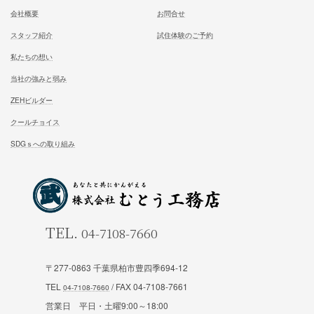
施工対応エリア 千葉県東葛地区（ 柏市、松戸市、我孫子市
山市、野田市）千葉県（市川市）東京都（葛飾区、江戸川区、
区他）
ホーム
施工事例
松尾式室温設計
お客様の声
松尾式パッシブ設計
イベント情報一覧
耐震設計
ブログ一覧
FFC健康住宅
コラム一覧
〒277-0863 千葉県柏市豊四季694-12
契約の流れ
お知らせ一覧
TEL
/ FAX 04-7108-7661
安心と保証
営業日 平日・土曜9:00～18:00