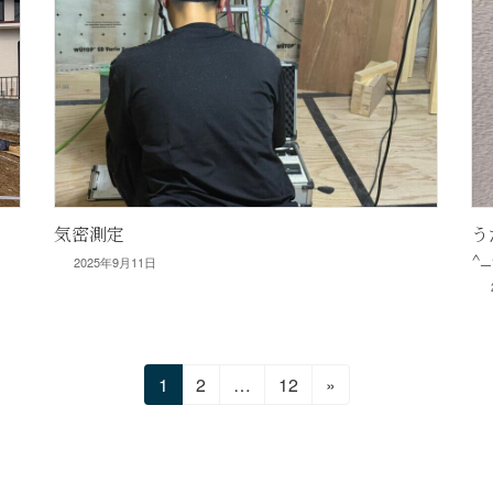
気密測定
う
^_
2025年9月11日
固
固
固
1
2
…
12
»
定
定
定
ペ
ペ
ペ
ー
ー
ー
ジ
ジ
ジ