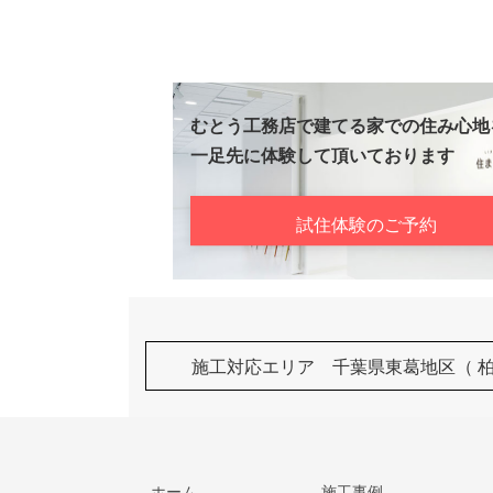
ペ
ー
ジ
むとう工務店で建てる家での住み心地
送
一足先に体験して頂いております
り
試住体験のご予約
施工対応エリア 千葉県東葛地区（ 
ホーム
施工事例