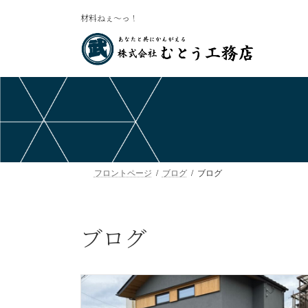
コ
ナ
材料ねぇ〜っ！
ン
ビ
テ
ゲ
ン
ー
ツ
シ
へ
ョ
ス
ン
キ
に
ッ
移
プ
動
フロントページ
ブログ
ブログ
ブログ