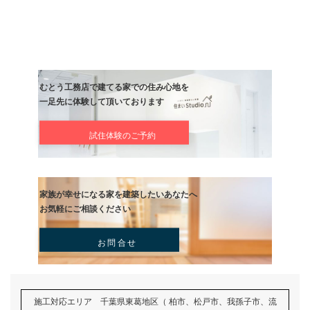
前の記事
週末先生〜！
記事
次の記事
ようやく終わりました。
記事