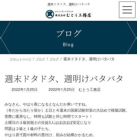
コ
ナ
週末ドタドタ、週明けバタバタ
ン
ビ
テ
ゲ
ン
ー
ブログ
ツ
シ
へ
ョ
ス
ン
Blog
キ
に
ッ
移
週末ドタドタ、週明けバタバタ
プ
動
フロントページ
ブログ
ブログ
週末ドタドタ、週明けバタバタ
最
2022年1月25日
2022年1月25日
むとう工務店
終
更
新
日
時
みなさん。やはり夜になるとなんだか寒いですね。
:
（冬だから当たり前か）土日と今週末の国家試験対策の大詰めで模
実際に暖房なし、時間も試験と同じ時間でスタート！