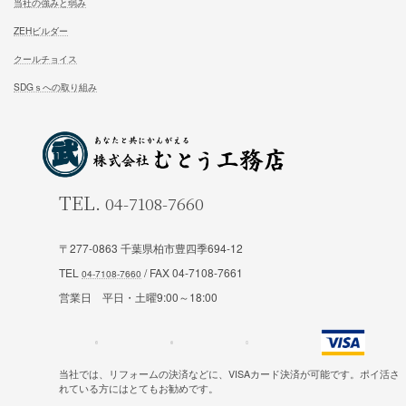
施工対応エリア 千葉県東葛地区（ 柏市、松戸市、我孫子市
山市、野田市）千葉県（市川市）東京都（葛飾区、江戸川区、
区他）
ホーム
施工事例
松尾式室温設計
お客様の声
松尾式パッシブ設計
イベント情報一覧
〒277-0863 千葉県柏市豊四季694-12
耐震設計
ブログ一覧
TEL
/ FAX 04-7108-7661
FFC健康住宅
コラム一覧
営業日 平日・土曜9:00～18:00
契約の流れ
お知らせ一覧
安心と保証
当社では、リフォームの決済などに、VISAカード決済が可能です。ポイ活さ
れている方にはとてもお勧めです。
会社概要
お問合せ