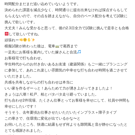
土曜日の３級技能士の生徒3人はほぼほぼ安定になり
問題は２級と１級の子たち、
やはり原寸図や材料の墨付け、刻みが結構かかるため、
時間配分まだまだ追い込めていないようです。
決められた課題を減点少なく、時間通りに提出出来なければ採点す
もらえないので、その点を踏まえながら、自分のペース配分を考え
挑んで欲しいです。
大丈夫！みんな受かると思って、後の2.3日全力で試験に挑んで是
して欲しいですね。
頑張れー
模擬試験が終わった後は、電車
で葛西まで
一足先にお客様を案内していた嫁さんと合流
お客様宅で打ち合わせ。
学生時代からのお付き合いあるお友達（建築関係）もご一緒にプラ
に参加して、あれこれ楽しい雰囲気の中幸せな打ち合わせ時間を過
いただきました。
共感を共有しながらの打ち合わせは本当に
いい家を作るぞーっと！あらためて力が湧き上がってきましたよ！
きょうは八潮！松戸、柏とバタバタ走り廻っていました。