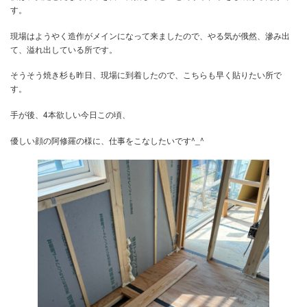
の想いがキチンとそれぞれ自分の仕事をとことこん丁寧に施工させ
集大成ですね。
C値で0.12もう一棟も C値は0.1以下なので
後は、安定と更なる高みを日々目指してとことん丁寧仕事をし続け
す。
現場はようやく造作がメインになって来ましたので、やる気が俄然
て、溢れ出している所です。
そうそう焼き杉も昨日、現場に到着したので、こちらも早く貼りた
す。
手が後、4本欲しい今日この頃、
優しい顔の阿修羅の様に、仕事をこなしたいです^_^