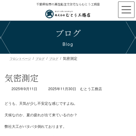
コ
ナ
千葉県柏市の高性能注文住宅ならむとう工務店
ン
ビ
テ
ゲ
ン
ー
ブログ
ツ
シ
へ
ョ
ス
ン
Blog
キ
に
ッ
移
気密測定
プ
動
フロントページ
ブログ
ブログ
気密測定
最
2025年9月11日
2025年11月30日
むとう工務店
終
更
新
日
時
どうも、天気が少し不安定な感じですよね。
:
天候なのか、夏の疲れが出て来ているのか？