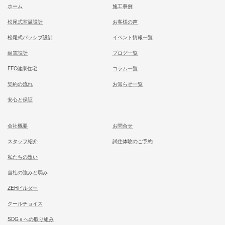
次の記事
10月の予定
記事
むとう工務店で建てる家での住み心地を
一足先に体験して頂いております
試住体験のご予約