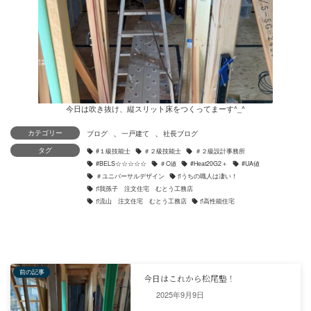
今日は吹き抜け、縦スリット床をつくってまーす^_^
、
、
カテゴリー
タグ
2025年9月9日