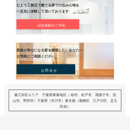
#BELS☆☆☆☆☆
＃C値
#Heat20G2＋
#UA値
＃ユニバーサルデザイン
♯うちの職人は凄い！
♯我孫子 注文住宅 むとう工務店
♯流山 注文住宅 むとう工務店
♯高性能住宅
前の記事
今日はこれから松尾塾！
記事