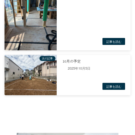
2025年10月5日
ブログ
一戸建て
社長ブログ
#１級技能士
＃２級技能士
＃２級設計事務所