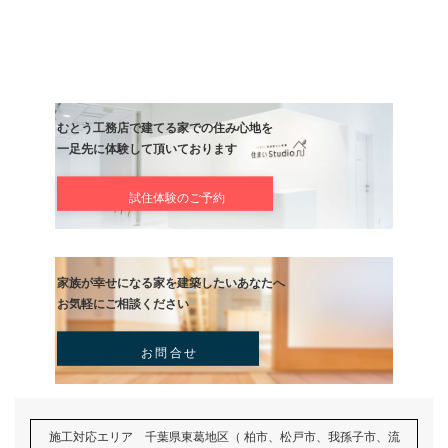
目に見えない部分にも最新の注意を払わなければなりませんね。
何とか原因もわかり、線を新しく繋ぎまして、一件落着しました(^^
みなさんもリフォームの際には是非、ご自宅の電線、ブレーカーの
等、電気屋さんに見てもらってくださいね。
火災等起こしてからでは遅いですからね。
以上、僕からリフォームをやる皆様にワンポイントアドバイスです(^
ブログ
リフォーム
社長ブログ
#リフォーム工事
#地元柏工務店