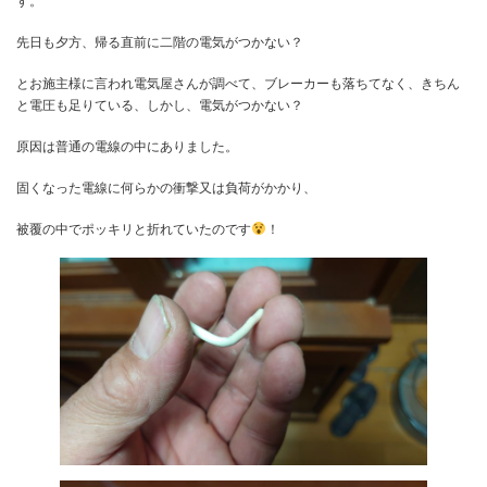
盤を浮かしたりする作業で
何らかの影響でたまに、線の中で断線する場合があるという事があ
知らないうちに電気が通らなかったり、
熱を持って、電線が焼けたりと目に見えないトラブルが出たりする
す。
先日も夕方、帰る直前に二階の電気がつかない？
とお施主様に言われ電気屋さんが調べて、ブレーカーも落ちてなく
と電圧も足りている、しかし、電気がつかない？
原因は普通の電線の中にありました。
固くなった電線に何らかの衝撃又は負荷がかかり、
被覆の中でポッキリと折れていたのです
！