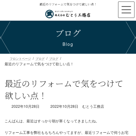
コ
ナ
最近のリフォームで気をつけて欲しい点！
ン
ビ
テ
ゲ
ン
ー
ブログ
ツ
シ
へ
ョ
ス
ン
Blog
キ
に
ッ
移
プ
動
最近のリフォームで気をつけて欲しい点！
フロントページ
ブログ
ブログ
最近のリフォームで気をつけて
欲しい点！
最
2022年10月28日
2022年10月28日
むとう工務店
終
更
新
日
時