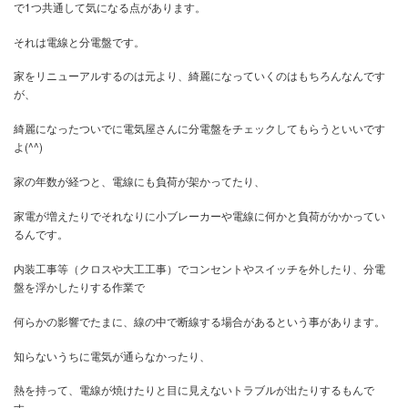
:
こんばんは、最近はすっかり朝が寒くなってきましたね。
リフォーム工事を弊社ももちろんやってますが、最近リフォームで
で1つ共通して気になる点があります。
それは電線と分電盤です。
家をリニューアルするのは元より、綺麗になっていくのはもちろん
が、
綺麗になったついでに電気屋さんに分電盤をチェックしてもらうと
よ(^^)
家の年数が経つと、電線にも負荷が架かってたり、
家電が増えたりでそれなりに小ブレーカーや電線に何かと負荷がか
るんです。
内装工事等（クロスや大工工事）でコンセントやスイッチを外した