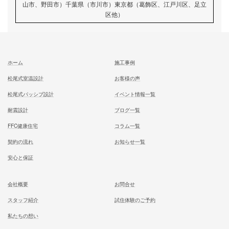
前の記事
少し。投稿が間を空いてしまい
た。
記事
次の記事
日付が、変わる前に(^^)
記事