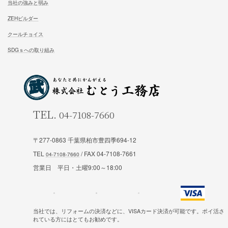
むとう工務店で建てる家での住み心地を
一足先に体験して頂いております
試住体験のご予約
家族が幸せになる家を建築したいあなたへ
お気軽にご相談ください
〒277-0863 千葉県柏市豊四季694-12
TEL
/ FAX 04-7108-7661
お問合せ
営業日 平日・土曜9:00～18:00
施工対応エリア 千葉県東葛地区（ 柏市、松戸市、我孫子市
当社では、リフォームの決済などに、VISAカード決済が可能です。ポイ活さ
山市、野田市）千葉県（市川市）東京都（葛飾区、江戸川区、
れている方にはとてもお勧めです。