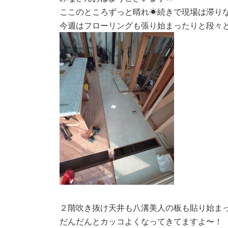
新
ここのところずっと晴れ☀続きで現場は滞り
日
時
今週はフローリングも張り始まったりと段々
:
２階吹き抜け天井も八溝美人の板も貼り始まった
だんだんとカッコよくなってきてますよ〜！