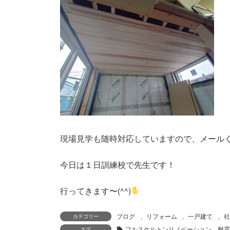
現場見学も随時対応していますので、メール
今日は１日訓練校で先生です！
行ってきます〜(^^)
ブログ
、
リフォーム
、
一戸建て
、
社
カテゴリー
フルスケルトンリノベーション、耐震等
タグ