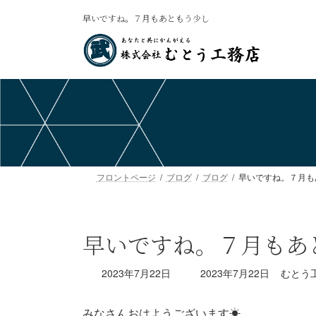
コ
ナ
早いですね。７月もあともう少し
ン
ビ
テ
ゲ
ン
ー
ツ
シ
へ
ョ
ス
ン
キ
に
ッ
移
プ
動
フロントページ
ブログ
ブログ
早いですね。７月も
早いですね。７月もあ
最
2023年7月22日
2023年7月22日
むとう
終
更
みなさんおはようございます☀