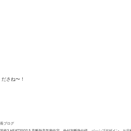
くださね〜！
長ブログ
級3.HEAT20G2.5.高断熱高気密住宅、外付加断熱仕様、パッシブデザイン、