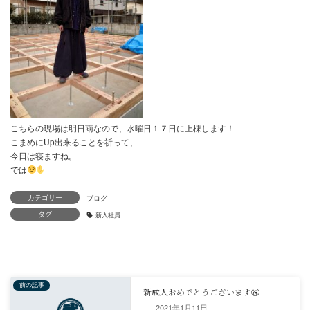
おゃ、？
マスクをした若いイケメンは誰？
俺？そんな若くて細くない？
ぇっ？わかっているって！
そう。この日１２日に正式に株式会社むとう工務店に
入社（弟子入り）した光琉（ひかる）君です！
今後乞うご期待！！
なかなか見込みのある子なので、しっかりと育てて行きたいと思い
カテゴリー
タグ
2021年1月11日