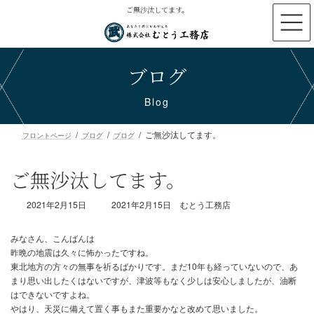
コ
ナ
ご無沙汰してます。
ン
ビ
テ
ゲ
ン
ー
ブログ
ツ
シ
へ
ョ
ス
ン
Blog
キ
に
ッ
移
ご無沙汰してます。
プ
動
フロントページ
ブログ
ブログ
ご無沙汰してます。
最
2021年2月15日
2021年2月15日
むとう工務店
終
更
新
日
時
みなさん、こんばんは
:
昨晩の地震は久々に怖かったですね。
東北地方の方々の無事を祈るばかりです。まだ10年も経っていない