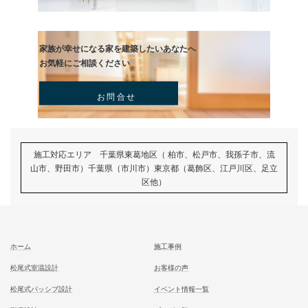
記事
次の記事
毎日良い天気ですね☀
記事