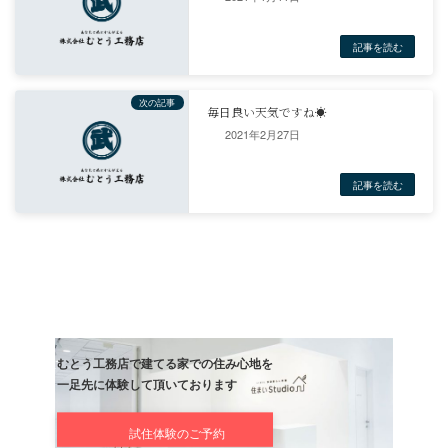
2021年2月27日
こちらの現場は明日雨なので、水曜日１７日に上棟します！
こまめにUp出来ることを祈って、
今日は寝ますね。
では
ブログ
新入社員
前の記事
新成人おめでとうございます㊗