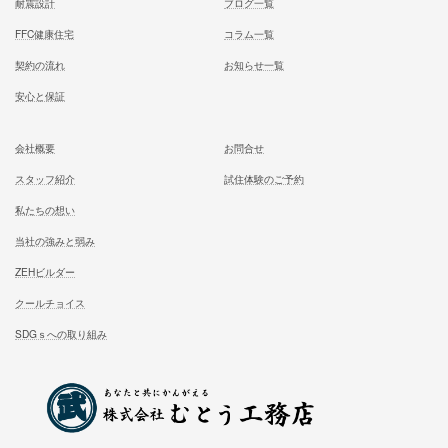
むとう工務店で建てる家での住み心地を
一足先に体験して頂いております
試住体験のご予約
家族が幸せになる家を建築したいあなたへ
お気軽にご相談ください
お問合せ
施工対応エリア 千葉県東葛地区（ 柏市、松戸市、我孫子市
山市、野田市）千葉県（市川市）東京都（葛飾区、江戸川区、
区他）