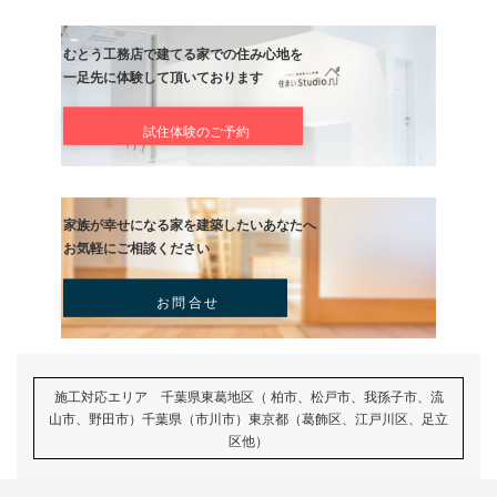
記事
次の記事
体感構造見学会！
記事