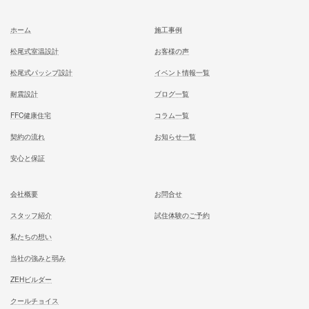
むとう工務店で建てる家での住み心地を
一足先に体験して頂いております
試住体験のご予約
家族が幸せになる家を建築したいあなたへ
お気軽にご相談ください
お問合せ
施工対応エリア 千葉県東葛地区（ 柏市、松戸市、我孫子市
山市、野田市）千葉県（市川市）東京都（葛飾区、江戸川区、
区他）