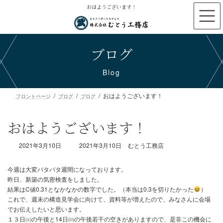
コ
ナ
おはようございます！
ン
ビ
テ
ゲ
ン
ー
ブログ
ツ
シ
へ
ョ
ス
ン
Blog
キ
に
ッ
移
おはようございます！
プ
動
フロントページ
ブログ
ブログ
おはようございます！
最
2021年3月10日
2021年3月10日
むとう工務店
終
更
新
日
時
今週は大変バタバタ週間になっております。
:
昨日、新築の気密検査をしました。
結果はC値0.31となかなかの数字でした。（本当は0.3を切りたかっ