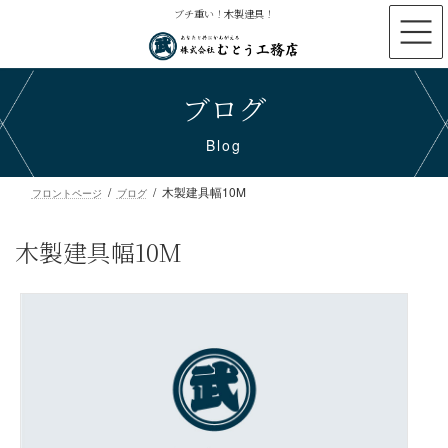
コ
ナ
ブチ重い！木製建具！
ン
ビ
テ
ゲ
ン
ー
ブログ
ツ
シ
へ
ョ
ス
ン
Blog
キ
に
ッ
移
木製建具幅10M
プ
動
フロントページ
ブログ
木製建具幅10M