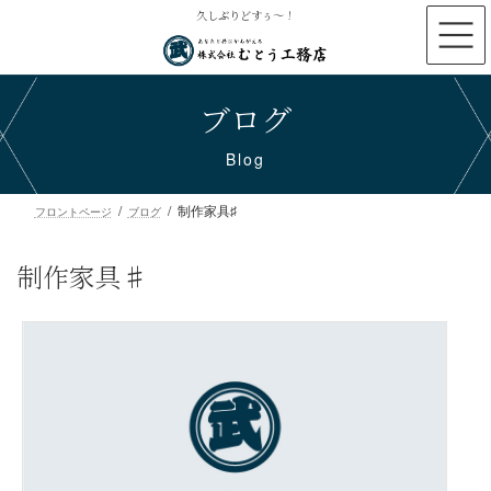
コ
ナ
久しぶりどすぅ〜！
ン
ビ
テ
ゲ
ン
ー
ブログ
ツ
シ
へ
ョ
ス
ン
Blog
キ
に
ッ
移
制作家具♯
プ
動
フロントページ
ブログ
制作家具♯