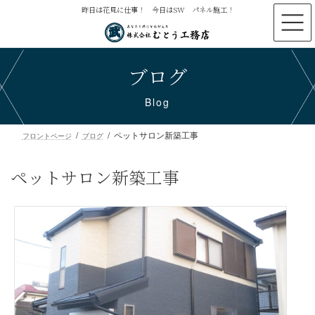
コ
ナ
昨日は花見に仕事！ 今日はSW パネル施工！
ン
ビ
テ
ゲ
ン
ー
ブログ
ツ
シ
へ
ョ
ス
ン
Blog
キ
に
ッ
移
ペットサロン新築工事
プ
動
フロントページ
ブログ
ペットサロン新築工事