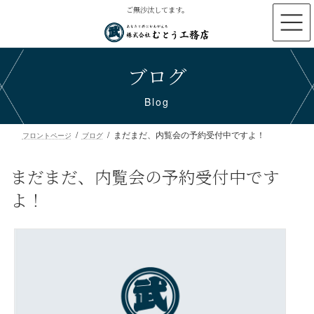
コ
ナ
ご無沙汰してます。
ン
ビ
テ
ゲ
ン
ー
ブログ
ツ
シ
へ
ョ
ス
ン
Blog
キ
に
ッ
移
まだまだ、内覧会の予約受付中ですよ！
プ
動
フロントページ
ブログ
まだまだ、内覧会の予約受付中で
よ！