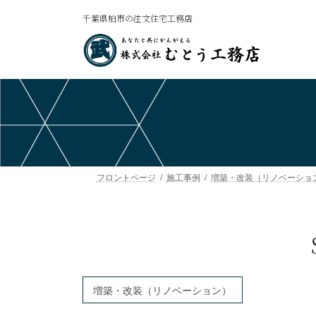
コ
ナ
千葉県柏市の注文住宅工務店
ン
ビ
テ
ゲ
ン
ー
ツ
シ
へ
ョ
ス
ン
キ
に
ッ
移
プ
動
フロントページ
施工事例
増築・改装（リノベーショ
増築・改装（リノベーション）