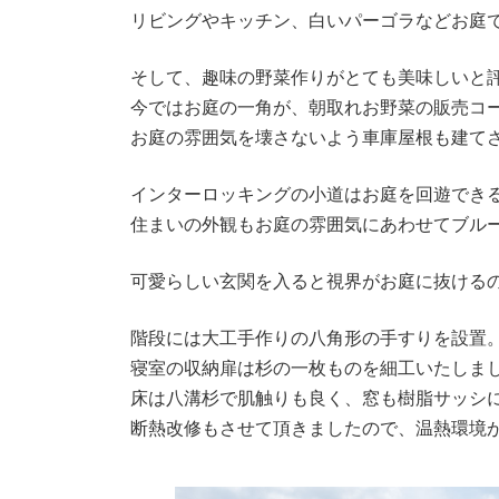
リビングやキッチン、白いパーゴラなどお庭
そして、趣味の野菜作りがとても美味しいと
今ではお庭の一角が、朝取れお野菜の販売コ
お庭の雰囲気を壊さないよう車庫屋根も建て
インターロッキングの小道はお庭を回遊でき
住まいの外観もお庭の雰囲気にあわせてブル
可愛らしい玄関を入ると視界がお庭に抜ける
階段には大工手作りの八角形の手すりを設置
寝室の収納扉は杉の一枚ものを細工いたしま
床は八溝杉で肌触りも良く、窓も樹脂サッシ
断熱改修もさせて頂きましたので、温熱環境