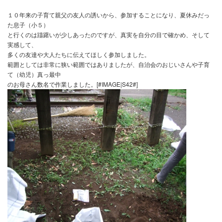
ここ、ホットスポット柏の駅中心部に近い公園で除染（草を毟った
の土を削り取る
作業）をボランティアの皆さんと一緒に作業をして来ました。
１０年来の子育て親父の友人の誘いから、参加することになり、夏
た息子（小５）
と行くのは躊躇いが少しあったのですが、真実を自分の目で確かめ
実感して、
多くの友達や大人たちに伝えてほしく参加しました。
範囲としては非常に狭い範囲ではありましたが、自治会のおじいさ
て（幼児）真っ最中
のお母さん数名で作業しました。[#IMAGE|S42#]