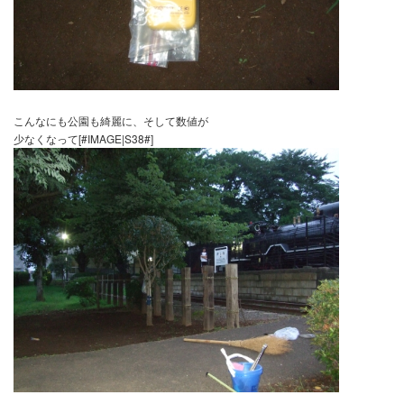
この日の最高値は、公園の表面の土を薄く削った土を土嚢袋に詰め
線量計で測ったところ、何と、１．６４を表示してるじゃありませ
これを目の当たりにした時に少しでも早く、福島の３．幾つや４．
学校の校庭にあると
思うと、
安心して子どもたちが、お日様[#IMAGE|S58#]もと遊んだり、
運動させてあげたい！また、地元柏の子どもたちにも安心して遊ば
国や市、町、村の早い対応を求める前にまずは、私たち親が子ども
り巻く
環境の除染作業をすることをみんなで始めてみませんか？
ほんの少しですが、このように
作業後は