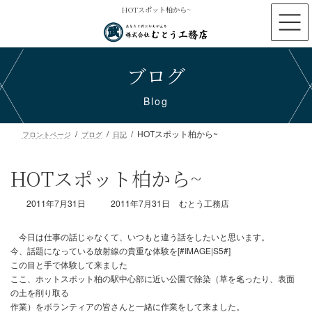
コ
ナ
HOTスポット柏から~
ン
ビ
テ
ゲ
ン
ー
ブログ
ツ
シ
へ
ョ
ス
ン
Blog
キ
に
ッ
移
HOTスポット柏から~
プ
動
フロントページ
ブログ
日記
HOTスポット柏から~
最
2011年7月31日
2011年7月31日
むとう工務店
終
更
新
日
時
今日は仕事の話じゃなくて、いつもと違う話をしたいと思います
:
今、話題になっている放射線の貴重な体験を[#IMAGE|S5#]
この目と手で体験して来ました