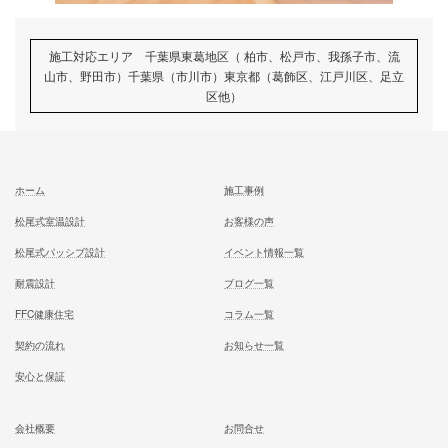
記事
次の記事
一週間の始まり！
記事
むとう工務店で建てる家での住み心地を
一足先に体験して頂いております