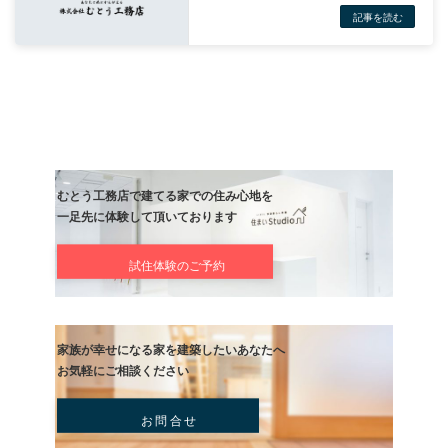
何もしないで騒ぐより、少しでも自分の手で！しかし１人では中々
ので
みんなでやりましよう！
だって自分の子どもの安全や、住んでいる環境さえ変わっていきま
[#IMAGE|S43#][#IMAGE|S49#]
日記
前の記事
屋根~！