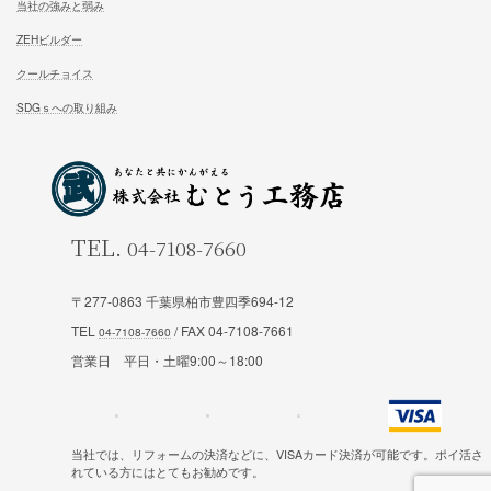
むとう工務店で建てる家での住み心地を
一足先に体験して頂いております
家族構成
任意
試住体験のご予約
大人
子供
家族が幸せになる家を建築したいあなたへ
お気軽にご相談ください
〒277-0863 千葉県柏市豊四季694-12
TEL
/ FAX 04-7108-7661
お問合せ
その他質問事項
営業日 平日・土曜9:00～18:00
任意
施工対応エリア 千葉県東葛地区（ 柏市、松戸市、我孫子市
当社では、リフォームの決済などに、VISAカード決済が可能です。ポイ活さ
山市、野田市）千葉県（市川市）東京都（葛飾区、江戸川区、
れている方にはとてもお勧めです。