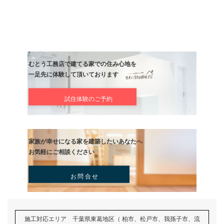
持ち家
賃貸
社宅
官舎
公団公社
その
現在のお住い形態
任意
一戸建て
アパート
マンション
その他
建築のご予定内容
任意
新築
建て替え
買い替え
二世帯住宅
アパ
リフォーム
外構
建築のご予定時期
任意
半年以内
一年以内
二年以内
三年以内
未
建築予定地の有無
任意