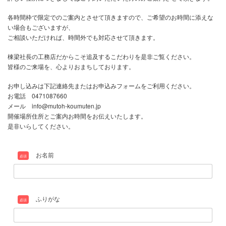
日照シュミレーションなども実施しました。
そしてこの住まいは、床下エアコンと吹抜けエアコンとなります。
1台のエアコンで空調できるのです。
この手法はYouTubeでも有名な 高性能住宅を手掛ける
松尾和也先生の松尾式設計術を取り入れています。
建替え、新築をお考えの方や、建替え不可の土地にお住いの方など
体感してみてください。同じ体感の住まいをご提供いたします。
もちろん、新築をお考えの方も高性能住宅を体感してみてください
展示場の豪華モデルハウスではなく、
リアルサイズの家を体感することが大切だと思います。
継ぎ目のない外壁はとても素敵な仕上がりになりました。
この機会に是非！体感してください。
この見学会は施主様のご厚意で見学会の開催となります。
詳しい住所につきましてはご予約いただいた方のみご案内させて頂
各時間枠で限定でのご案内とさせて頂きますので、ご希望のお時間