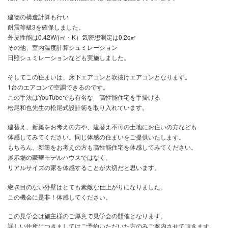
断熱材 | 住宅断熱材のMXエンジニアリング (mx-eng.jp)
予算オーバーになった為、あきらめたものがいくつかありましたが
丁度、当社にMXエンジニアリングのキャンペーンのお話が来まし
なので今回、予算内に収まりながら外皮性能がUP！
EX断熱がEPS→ミラフォームラムダに変更となりました。
付加断熱の施工となり、左官仕上げに変更となったのです。
工事関係一同とても満足のいく仕上がりになりました。
土地は狭小で、しかも谷津地形なので
日当たりも難易度が高い土地。
今はお元気なご夫婦ですが、将来は1階のみで生活される予定です
なので冬は1階の部屋の奥まで届く太陽光は是非確保したい！
だから、吹き抜けの東と南面に大きな窓が設置されています。
建物の構造計算も行い
耐震等級3を確保しました。
外皮性能は0.42W/(㎡・K）気密想測定は0.2c㎡
その他、室内温度計算シュミレーション