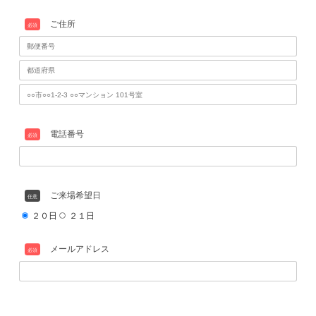
い場合もございますが、
ご相談いただければ、時間外でも対応させて頂きます。
棟梁社長の工務店だからこそ追及するこだわりを是非ご覧ください
皆様のご来場を、心よりおまちしております。
お申し込みは下記連絡先またはお申込みフォームをご利用ください
お電話 0471087660
メール info@mutoh-koumuten.jp
開催場所住所とご案内お時間をお伝えいたします。
是非いらしてください。