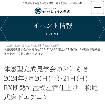
コ
ナ
千葉県柏市の注文住宅工務店 完成見学会 EX断熱採用
ン
ビ
テ
ゲ
ン
ー
イベント情報
ツ
シ
へ
ョ
ス
ン
EVENT
キ
に
ッ
移
プ
動
体感型完成見学会のお知らせ2024年7月20日(土)･21日(日) EX断熱で湿式左
フロントページ
イベント情報
イベント情報
官仕上げ 松尾式床下エアコン
体感型完成見学会のお知らせ
2024年7月20日(土)･21日(日)
EX断熱で湿式左官仕上げ 松尾
式床下エアコン