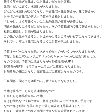
完全予約制となっておりますので、ご予約受付後に、住所と案内図
させていただきます。
04-7108-7660または、info@mutoh-koumuten.jpまでご連絡を
ます。
QRコードもございますので是非こちらもご利用ください。
急遽、株式会社MXエンジニアリングのEX断熱を採用いたしました
↓会社HPです
築５０年を過ぎた住まいにお住まいだったお客様。
設備もだいぶ古く、水漏れがありました。
どんどん水漏れがひどくなり、中古住宅へ住み替えか、建て替えか
お手頃の中古住宅の購入も予算を考え検討しました。
「しかし、１０年後くらいには結局設備の更新が必要よね。」
問題を先送りにするだけだったら、その予算範囲内で建て替えをし
社長に相談し、計画が始まりました。
この先の人生を考えると、お金をかけるところがシビアになってき
それでも、省エネ住宅になるように計算を沢山しました。