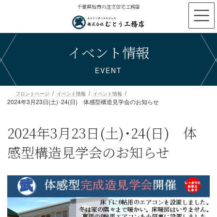
コ
ナ
千葉県柏市の注文住宅工務店
ン
ビ
テ
ゲ
ン
ー
イベント情報
ツ
シ
へ
ョ
ス
ン
EVENT
キ
に
ッ
移
プ
動
2024年3月23日(土)･24(日) 体感型構造見学会のお知らせ
フロントページ
イベント情報
イベント情報
2024年3月23日(土)･24(日) 体
感型構造見学会のお知らせ