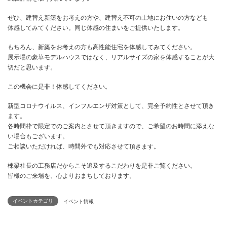
全ての造作家具はお施主さまが現場にいらして最終的な高さや奥行
身体に合わせて確認し、施工しております。
まさにミリ単位の仕上がりとなっております。
お忙しい中の打ち合わせでしたが、満足の仕上がりで早く引っ越し
ても楽しみとお話をされていました。
暖かい日の現場は日差しだけでとても暖かく、本当に暖房はいりま
た。
建物の構造計算も行い耐震等級3を確保しました。
外皮性能は0.37W/(㎡・K）気密測定のC値は0.15
室内温度計算シュミレーションなども実施します。
そしてこの住まいは、床下エアコンと小屋裏エアコンとなります。
コンで空調できるのです。
この手法はYouTubeでも有名な 高性能住宅を手掛ける松尾和也先
式設計術を取り入れています。
イベントカテゴリ
ぜひ、建替え新築をお考えの方や、建替え不可の土地にお住いの方