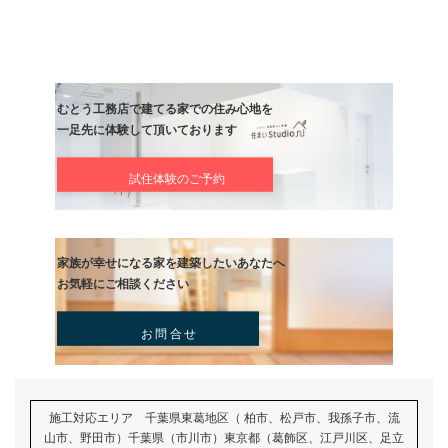
体感してみてください。同じ体感の住まいをご提供いたします。
もちろん、新築をお考えの方も高性能住宅を体感してみてください
展示場の豪華モデルハウスではなく、リアルサイズの家を体感する
切だと思います。
この機会に是非！体感してください。
新型コロナウイルス、インフルエンザ対策として、完全予約性とさ
ます。
各時間枠で限定でのご案内とさせて頂きますので、ご希望のお時間
い場合もございます。
ご相談いただければ、時間外でも対応させて頂きます。
棟梁社長の工務店だからこそ追及するこだわりを是非ご覧ください
皆様のご来場を、心よりおまちしております。
イベント情報