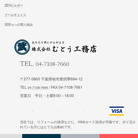
施工対応エリア 千葉県東葛地区（ 柏市、松戸市、我孫子市
山市、野田市）千葉県（市川市）東京都（葛飾区、江戸川区、
区他）
ホーム
施工事例
〒277-0863 千葉県柏市豊四季694-12
松尾式室温設計
お客様の声
TEL
/ FAX 04-7108-7661
松尾式パッシブ設計
イベント情報一覧
営業日 平日・土曜9:00～18:00
耐震設計
ブログ一覧
FFC健康住宅
コラム一覧
当社では、リフォームの決済などに、VISAカード決済が可能です。ポイ活さ
契約の流れ
お知らせ一覧
れている方にはとてもお勧めです。
安心と保証