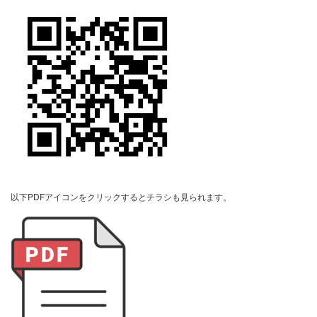
開催日時：令和6年3月23日（日）24日（土）
時間：午前10時～午後5時
開催場所：柏市逆井
完全予約制となっておりますので、ご予約受付後に、住所と案内図
させていただきます。
04-7108-7660または、info@mutoh-koumuten.jpまでご連絡を
ます。
QRコードもございますので是非こちらもご利用ください。