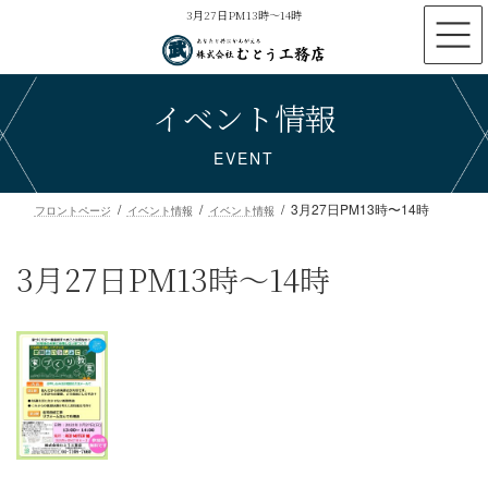
コ
ナ
3月27日PM13時〜14時
ン
ビ
テ
ゲ
ン
ー
イベント情報
ツ
シ
へ
ョ
ス
ン
EVENT
キ
に
ッ
移
3月27日PM13時〜14時
プ
動
フロントページ
イベント情報
イベント情報
3月27日PM13時〜14時