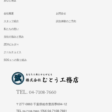
ホーム
施工事例
松尾式室温設計
お客様の声
松尾式パッシブ設計
イベント情報一覧
耐震設計
ブログ一覧
FFC健康住宅
コラム一覧
契約の流れ
お知らせ一覧
安心と保証
会社概要
お問合せ
スタッフ紹介
試住体験のご予約
私たちの想い
当社の強みと弱み
〒277-0863 千葉県柏市豊四季694-12
TEL
/ FAX 04-7108-7661
ZEHビルダー