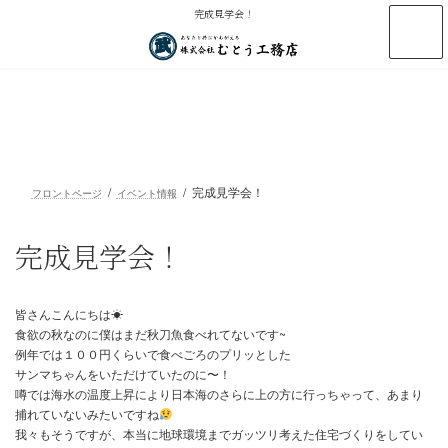
コ
ナ
完成見学会！
ン
ビ
テ
ゲ
ン
ー
イベント情報
ツ
シ
へ
ョ
ス
ン
EVENT
キ
に
ッ
移
完成見学会！
プ
動
フロントページ
イベント情報
完成見学会！
皆さんこんにちは☀
食欲の秋なのに僕はまだ秋刀魚食べれてないです~
例年では１００円くらいで食べごろのプリッとした
サンマちゃんをいただけていたのに〜！