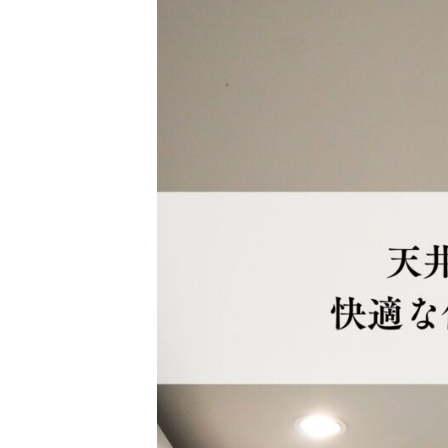
新
日
時
: