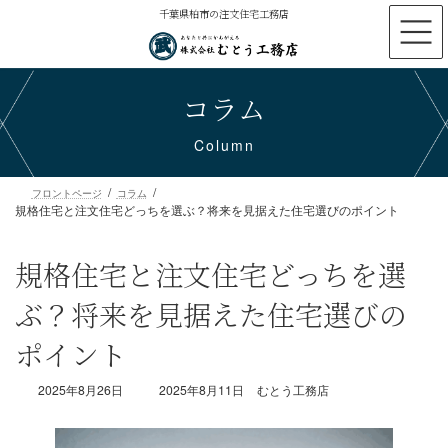
コ
ナ
千葉県柏市の注文住宅工務店
ン
ビ
テ
ゲ
ン
ー
コラム
ツ
シ
へ
ョ
ス
ン
Column
キ
に
ッ
移
プ
動
規格住宅と注文住宅どっちを選ぶ？将来を見据えた住宅選びのポイント
フロントページ
コラム
規格住宅と注文住宅どっちを選
ぶ？将来を見据えた住宅選びの
ポイント
最
2025年8月26日
2025年8月11日
むとう工務店
終
更
新