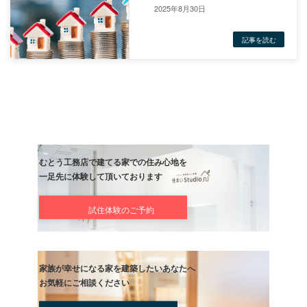
2025年8月30日
将来設計などを考慮した上で、最適な住宅タイプを選択することが
す。
予算を抑え、短期間で家を建てたい場合は規格住宅が、自由度の高
将来的な柔軟性を重視する場合は注文住宅が適していると言えるで
最終的な決定は、ご自身のニーズと優先順位に基づいて行うべきで
むとう工務店では、規格住宅と注文住宅それぞれの特長を活かし、
ご希望やライフスタイルに寄り添った住まいづくりを行っておりま
規格住宅のコストパフォーマンスやスピード感を活かしつつ、必要
カスタマイズも可能です。
注文住宅においては、ゼロから理想をカタチにする設計力と丁寧な
グを強みとしています。
経験豊富なスタッフが、土地やご予算、将来設計までを見据えた最
案をいたします。
お気軽にご相談ください。