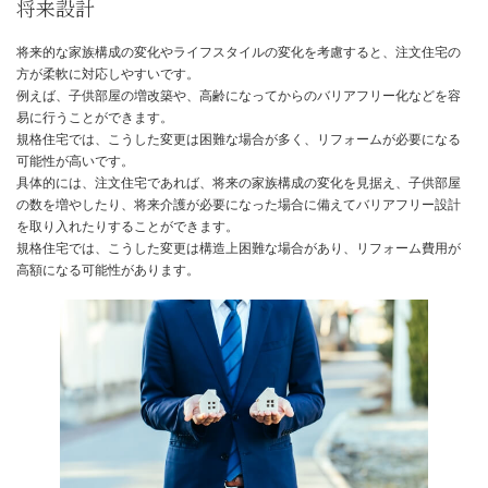
規格住宅は、あらかじめ用意されたプランから選ぶため、間取りや
由度は低いと言えます。
変更できる範囲も限られており、希望する間取りや設備が実現でき
性もあります。
一方、注文住宅は、自由に設計できるため、間取りや設備の自由度
高いです。
自分のライフスタイルや好みに合わせた住宅を建てることができま
具体的には、規格住宅では、間取りや設備の変更は限られた範囲内
とになり、追加費用が発生する可能性が高いです。
一方、注文住宅では、間取りや設備を自由に設計できるため、追加
生するものの、自分らしい住まいを実現できます。
将来設計
将来的な家族構成の変化やライフスタイルの変化を考慮すると、注
方が柔軟に対応しやすいです。
例えば、子供部屋の増改築や、高齢になってからのバリアフリー化
易に行うことができます。