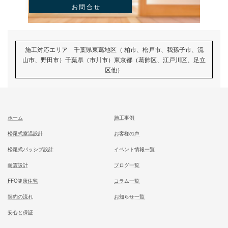
前の記事
子育て世帯の住宅購入！35年ロ
安心の未来設計
記事
次の記事
2500万円を35年ローンで借り
月々の返済額はいくら？金利別
を徹底比較
記事