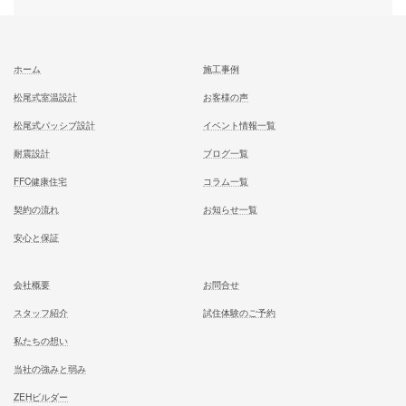
記事
次の記事
知っておきたい注文住宅の工期
スムーズな家づくりを実現する
施主の役割
記事
むとう工務店で建てる家での住み心地を