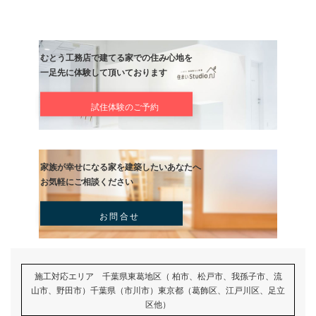
です。
快適で安全、そして健康的な住まいづくりを進めていきましょう。
むとう工務店では、「西洋の家」に憧れるお客様の夢を形にするた
一棟心を込めて家づくりを行っています。
デザイン性はもちろんのこと、快適性・耐久性にもこだわり、日本
適した高品質な住まいをご提案しています。
打ち合わせから施工・アフターサポートまで一貫対応で、理想の住
りをしっかりとサポートいたします。
西洋の美しさと日本の暮らしやすさを融合させた、世界に一つだけ
をお届けいたします。
前の記事
泥棒が入りづらい家にするため
対策と設計