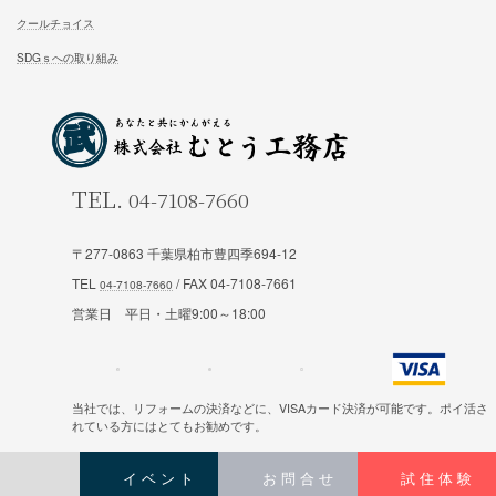
一足先に体験して頂いております
試住体験のご予約
家族が幸せになる家を建築したいあなたへ
お気軽にご相談ください
〒277-0863 千葉県柏市豊四季694-12
お問合せ
TEL
/ FAX 04-7108-7661
営業日 平日・土曜9:00～18:00
施工対応エリア 千葉県東葛地区（ 柏市、松戸市、我孫子市
当社では、リフォームの決済などに、VISAカード決済が可能です。ポイ活さ
山市、野田市）千葉県（市川市）東京都（葛飾区、江戸川区、
れている方にはとてもお勧めです。
区他）
イベント
お問合せ
試住体験
Copyright © むとう工務店 All Rights Reserved.