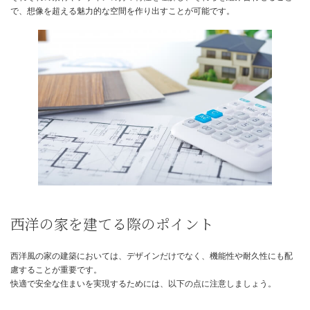
ングは魅力的な選択肢と言えるでしょう。
一方、重厚感や高級感を重視する場合は、レンガや石材が適してい
るでしょう。
外壁の色も重要な要素で、家の雰囲気を大きく左右します。
例えば、白の外壁は清潔感があり、落ち着いた印象を与え、濃い色
重厚感があり、シックな印象を与えます。
屋根・窓・外壁の組み合わせ例
例えば、切妻屋根、アーチ型の窓、レンガの外壁を組み合わせれば
ッパ風の伝統的な外観になります。
一方、寄棟屋根、シンプルな長方形の窓、サイディングの外壁を組
れば、モダンで洗練された外観になります。
様々な組み合わせを試行錯誤することで、自分らしい理想の西洋風
現できるでしょう。
それぞれの素材やデザインの持つ特性を理解し、それらを組み合わ
で、想像を超える魅力的な空間を作り出すことが可能です。