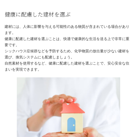
高性能な断熱材で快適な室温を保つ
日本の気候は、夏は暑く冬は寒いという特徴があります。
快適な室内環境を保つためには、高性能な断熱材を使用することが
す。
断熱材の性能は、家のエネルギー効率に大きく影響し、光熱費の削
がります。
高性能な断熱材を選ぶことで、夏は涼しく冬は暖かい快適な住まい
きるでしょう。
断熱材の種類や厚さなど、専門家と相談しながら最適なものを選び
う。
耐震構造で地震に強い家を作る
日本は地震が多い国です。
地震に強い家を作るためには、耐震構造を採用することが重要です
耐震構造には様々な種類があり、地盤改良や基礎の補強なども重要