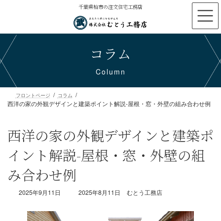
コ
ナ
千葉県柏市の注文住宅工務店
ン
ビ
テ
ゲ
ン
ー
コラム
ツ
シ
へ
ョ
ス
ン
Column
キ
に
ッ
移
プ
動
西洋の家の外観デザインと建築ポイント解説-屋根・窓・外壁の組み合わせ例
フロントページ
コラム
西洋の家の外観デザインと建築ポ
イント解説-屋根・窓・外壁の組
み合わせ例
最
2025年9月11日
2025年8月11日
むとう工務店
終
更
新