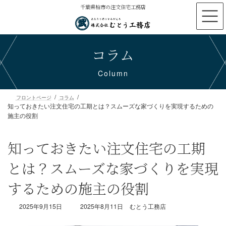
コ
ナ
千葉県柏市の注文住宅工務店
ン
ビ
テ
ゲ
ン
ー
コラム
ツ
シ
へ
ョ
ス
ン
Column
キ
に
ッ
移
プ
動
知っておきたい注文住宅の工期とは？スムーズな家づくりを実現するための
フロントページ
コラム
施主の役割
知っておきたい注文住宅の工期
とは？スムーズな家づくりを実現
するための施主の役割
最
2025年9月15日
2025年8月11日
むとう工務店
終
更