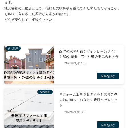
まとめ
注文住宅の工期は、工法や設計の複雑さ、仕様変更、天候など様々
2025年9月11日
よって影響を受けます。
地元工務店の場合、平均的な工期は4～5ヶ月ですが、場合によって
上かかることもあります。
スムーズな家づくりを実現するためには、綿密な打ち合わせと計画
更による工期への影響を理解することが重要です。
これらの点を踏まえ、余裕を持った計画を立てることで、安心して
ム建設を進めることができます。
2025年9月18日
むとう工務店では、お客様の理想の住まいを形にするため、丁寧な
グと綿密な工程管理を徹底しております。