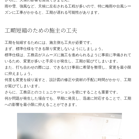
工期に影響する主な要因として、まず挙げられるのは「工法」です
木造在来工法や2×4工法は比較的工期が短く、2～3ヶ月で完成する
ります。
しかし、SE工法や鉄骨造、RC造など特殊な工法を採用する場合は
くなる傾向があります。
次に重要なのは「仕様変更・設計の複雑さ」です。
綿密な打ち合わせを重ねる中で、当初の計画から仕様変更を行うこ
あります。
変更が大きくなればなるほど、設計図の修正や資材の手配などに時
り、工期が延びてしまう可能性があります。
さらに、天候の影響も無視できません。
雨や雪、強風など、天候に左右される工程が多いので、特に梅雨や
ズンに工事がかかると、工期が遅れる可能性があります。
工期短縮のための施主の工夫
工期を短縮するためには、施主側も工夫が必要です。
まず、標準仕様をできる限り変更しないようにしましょう。
標準仕様は、工務店がスムーズに施工を進められるように事前に準