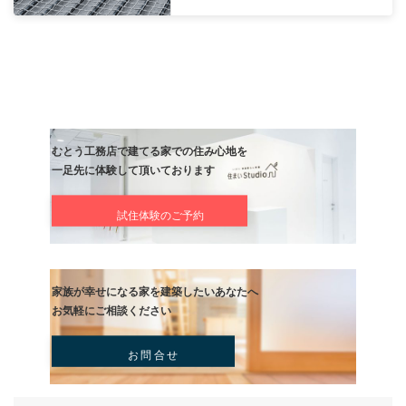
注文住宅は「工期が読めない」といったご不安の声もありますが、
着工前にしっかりとスケジュールを提示し、無理のない計画のもと
進行。
進捗状況も逐一ご報告し、安心して完成をお待ちいただける体制を
ます。
地元密着の工務店として、信頼と実績を積み重ねてきた私たちだか
お客様に寄り添った柔軟な対応が可能です。
どうぞ安心してご相談ください。
前の記事
西洋の家の外観デザインと建築
ト解説-屋根・窓・外壁の組み合
記事