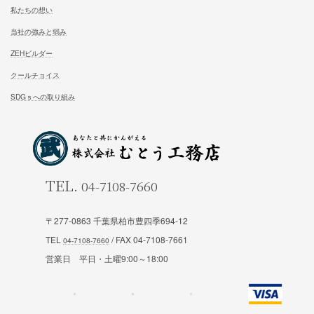
試住体験のご予約
家族が幸せになる家を建築したいあなたへ
お気軽にご相談ください
お問合せ
施工対応エリア 千葉県東葛地区（ 柏市、松戸市、我孫子市
〒277-0863 千葉県柏市豊四季694-12
山市、野田市）千葉県（市川市）東京都（葛飾区、江戸川区、
区他）
TEL
/ FAX 04-7108-7661
営業日 平日・土曜9:00～18:00