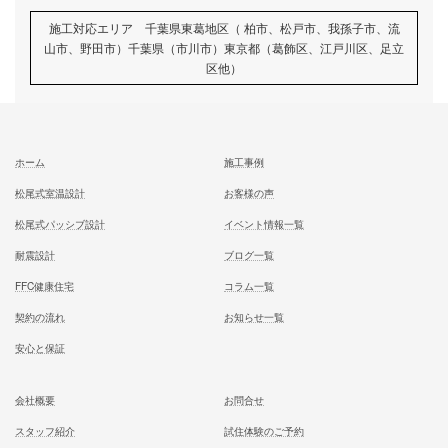
次の記事
リフォーム工事でおすすめ！床
入前に知っておきたい費用とデ
ト
記事
むとう工務店で建てる家での住み心地を
一足先に体験して頂いております