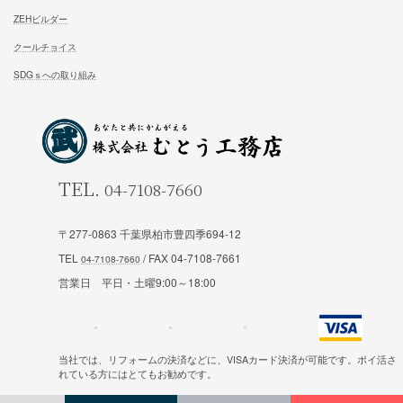
家族が幸せになる家を建築したいあなたへ
お気軽にご相談ください
お問合せ
施工対応エリア 千葉県東葛地区（ 柏市、松戸市、我孫子市
山市、野田市）千葉県（市川市）東京都（葛飾区、江戸川区、
〒277-0863 千葉県柏市豊四季694-12
区他）
TEL
/ FAX 04-7108-7661
営業日 平日・土曜9:00～18:00
ホーム
施工事例
当社では、リフォームの決済などに、VISAカード決済が可能です。ポイ活さ
れている方にはとてもお勧めです。
松尾式室温設計
お客様の声