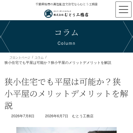
コ
ナ
千葉県柏市の高性能注文住宅ならむとう工務店
ン
ビ
テ
ゲ
ン
ー
コラム
ツ
シ
へ
ョ
ス
ン
Column
キ
に
ッ
移
プ
動
狭小住宅でも平屋は可能か？狭小平屋のメリットデメリットを解説
フロントページ
コラム
狭小住宅でも平屋は可能か？狭
小平屋のメリットデメリットを解
説
最
2026年7月8日
2026年6月7日
むとう工務店
終
更
新