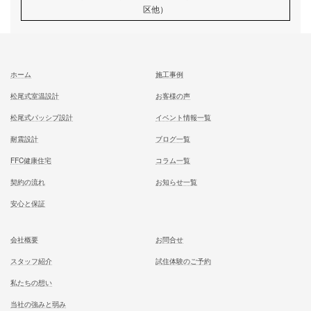
い！多目的に使える畳スペース
とは？
記事
むとう工務店で建てる家での住み心地を
一足先に体験して頂いております
試住体験のご予約