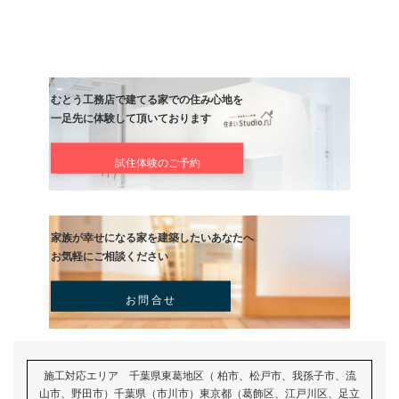
むとう工務店では、維持するためのメンテナンスサポートに力を入
す。
建物を長持ちさせるための定期的な点検・アフターフォローを徹底
高性能住宅に精通した熟練の職人が、住まいの安心をトータルで支
建てた後も長いお付き合いをお約束しますのでご安心ください。
前の記事
ロフトの間取りで空間をどう活
計画の注意点とメリットを解説
記事
次の記事
リビングの和室コーナーで後悔