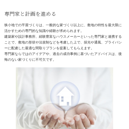
縦空間利用で広さを確保
限られた敷地面積で居住空間を確保するためには、平面だけでなく
空間を有効活用することが重要です。
平屋であっても、天井高を通常よりも高く設定することで、開放感
空間を作り出すことができます。
さらに、小屋裏や床下といったデッドスペースを収納として活用し
キップフロアやロフトといった高低差を利用した空間を設けたりす
で、限られた床面積以上に、多様な使い方ができる空間を創出する
能です。
専門家と計画を進める
狭小地での平屋づくりは、一般的な家づくり以上に、敷地の特性を
活かすための専門的な知識や経験が求められます。
建築家や設計事務所、経験豊富なハウスメーカーといった専門家と
ことで、敷地の形状や法規制などを考慮した上で、採光や通風、プ
ーに配慮した最適な間取りプランを提案してもらえます。