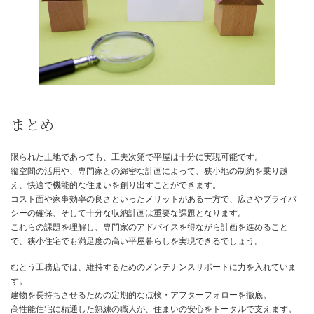
また、都市部の密集した地域では、隣家との距離が近くなりがちで
りや風通しが悪くなったり、窓の位置によってはプライバシーの確
くなったりすることもあります。
収納計画が快適さの鍵
狭小平屋で快適に暮らすためには、収納計画が非常に重要になりま
居住スペースを広く確保しようとすると、どうしても収納スペース
がちになり、物が片付かず生活空間が散らかってしまう可能性があ
このような事態を防ぐためには、間取りの段階で、壁面収納、ニッ
チ収納、小屋裏収納などを計画的に設けることが不可欠です。
細かな物から大きな物まで、あらかじめ収納場所を決めておくこと
きりと片付いた住まいを維持しやすくなります。