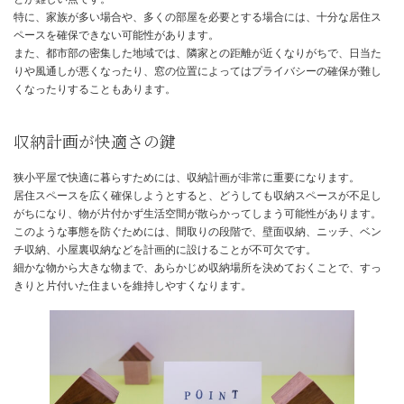
コストと効率の良さが魅力
狭小地に平屋を建てることには、いくつかの魅力的なメリットがあ
まず、狭小地は広い土地に比べて土地購入費用を抑えられる傾向が
す。
また、住宅の建築費用も、総床面積が小さくなるため、全体的なコ
減できる可能性があります。
さらに、冷暖房効率が高く光熱費を抑えやすい、固定資産税も一般
済む、といったランニングコストの面でも有利です。
家事動線がシンプルになるため、日々の生活や掃除の効率も向上し
広さやプライバシー確保は課題
一方で、狭小平屋にはデメリットも存在します。
最も大きな課題の一つは、限られた面積で十分な広さや部屋数を確
とが難しい点です。
特に、家族が多い場合や、多くの部屋を必要とする場合には、十分
ペースを確保できない可能性があります。