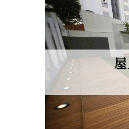
新
日
時
: