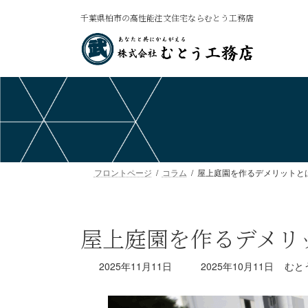
コ
ナ
千葉県柏市の高性能注文住宅ならむとう工務店
ン
ビ
テ
ゲ
ン
ー
ツ
シ
へ
ョ
ス
ン
キ
に
ッ
移
プ
動
フロントページ
コラム
屋上庭園を作るデメリットと
屋上庭園を作るデメリ
最
2025年11月11日
2025年10月11日
むと
終
更