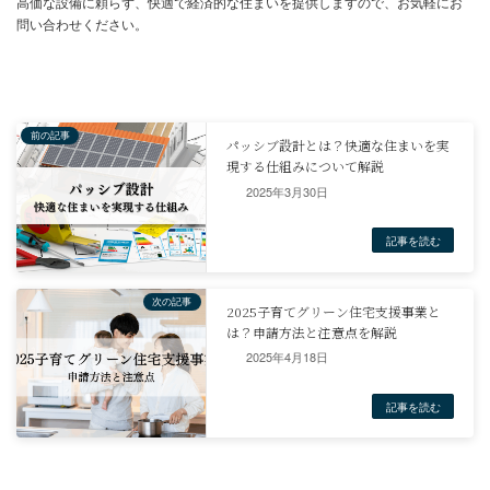
まとめ
2025年3月30日
この記事では、日本の住宅における標準的な天井の高さ(2400mm)
その根拠やメリット・デメリットを解説しました。
建築基準法の最低高さや、冷暖房効率、メンテナンス性といった関
ついても触れました。
天井の高さは、居住空間の快適性や印象に大きく影響するため、新
する際には、自身のライフスタイルや予算を考慮して、最適な高さ
2025年4月18日
とが重要です。
2400mmが標準的な高さではありますが、必ずしもそれがすべての
とは限りません。
設計段階では、専門家と十分に相談し、最適な天井高を決めること
します。