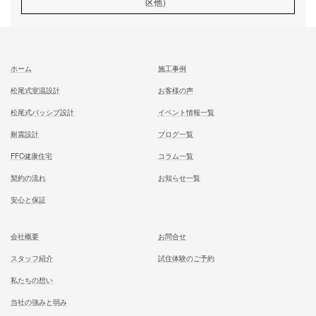
は？申請方法と注意点を解説
記事
むとう工務店で建てる家での住み心地を
一足先に体験して頂いております
試住体験のご予約