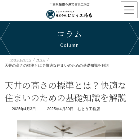
コ
ナ
千葉県柏市の注文住宅工務店
ン
ビ
テ
ゲ
ン
ー
コラム
ツ
シ
へ
ョ
ス
ン
Column
キ
に
ッ
移
プ
動
天井の高さの標準とは？快適な住まいのための基礎知識を解説
フロントページ
コラム
天井の高さの標準とは？快適な
住まいのための基礎知識を解説
最
2025年4月3日
2025年4月30日
むとう工務店
終
更
新
日
時