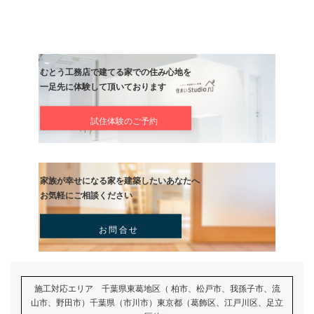
当社は、夏は涼しく冬は暖かい高性能住宅を実現しております。
むとう工務店では、松尾式設計を取り入れ、エアコン1台で全館空
エネ住宅を実現。
高価な設備に頼らず、快適で経済的な住まいを提供しますので、お
問い合わせください。
前の記事
パッシブ設計とは？快適な住ま
現する仕組みについて解説
記事
次の記事
2025子育てグリーン住宅支援