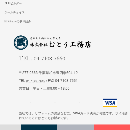
家族が幸せになる家を建築したいあなたへ
お気軽にご相談ください
お問合せ
施工対応エリア 千葉県東葛地区（ 柏市、松戸市、我孫子市
山市、野田市）千葉県（市川市）東京都（葛飾区、江戸川区、
〒277-0863 千葉県柏市豊四季694-12
区他）
TEL
/ FAX 04-7108-7661
営業日 平日・土曜9:00～18:00
ホーム
施工事例
当社では、リフォームの決済などに、VISAカード決済が可能です。ポイ活さ
れている方にはとてもお勧めです。
松尾式室温設計
お客様の声