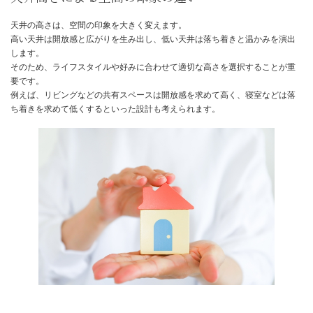
建築基準法では、居室の天井高さを2100mm以上と定めています。
これは、最低限の居住空間を確保するための基準です。
勾配天井など、天井の高さが一定でない場合は、最も高い部分から
さを算出する必要があります。
長期優良住宅など、特別な基準を設けているケースもありますので
階で確認が必要です。
天井高さによる空間の印象の違い
天井の高さは、空間の印象を大きく変えます。
高い天井は開放感と広がりを生み出し、低い天井は落ち着きと温か
します。
そのため、ライフスタイルや好みに合わせて適切な高さを選択する
要です。
例えば、リビングなどの共有スペースは開放感を求めて高く、寝室
ち着きを求めて低くするといった設計も考えられます。