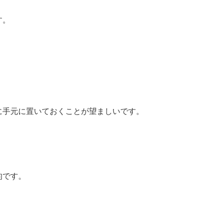
す。
に手元に置いておくことが望ましいです。
的です。