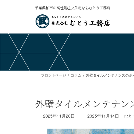
コ
ナ
千葉県柏市の高性能注文住宅ならむとう工務店
ン
ビ
テ
ゲ
ン
ー
ツ
シ
へ
ョ
ス
ン
キ
に
ッ
移
プ
動
フロントページ
コラム
外壁タイルメンテナンスのポ
外壁タイルメンテナン
最
2025年11月26日
2025年11月14日
むと
終
更