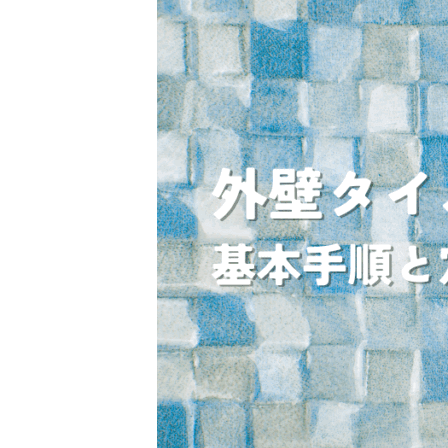
新
日
時
: