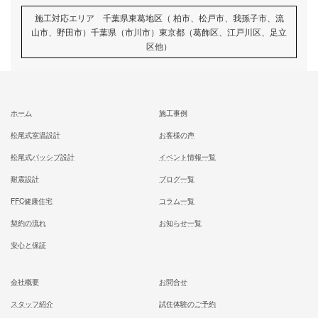
次の記事
吹き抜け窓で理想の住まいを実
る！後悔しないためのポイント
記事
むとう工務店で建てる家での住み心地を
一足先に体験して頂いております