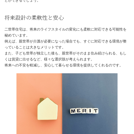
家族間のサポートと安心感
近居するメリットは、日常生活における相互扶助にあります。
共働き世帯では、親世帯が子どもの世話や家事の一部をサポートす
で、育児や仕事の負担を軽減できます。
また、高齢の親世帯にとっては、子ども世帯が近くにいてくれる安
物にも代えがたいものです。
緊急時にも迅速に対応できるため、精神的な負担も軽減されます。
日々の生活の中で、お互いを支え合うことで、家族の絆をより一層
とができるでしょう。
将来設計の柔軟性と安心
二世帯住宅は、将来のライフスタイルの変化にも柔軟に対応できる
秘めています。
例えば、親世帯が介護が必要になった場合でも、すぐに対応できる
っていることは大きなメリットです。
また、子ども世帯が独立した後も、親世帯がそのまま住み続けられ