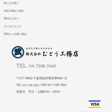
試住体験のご予約
家族が幸せになる家を建築したいあなたへ
お気軽にご相談ください
お問合せ
施工対応エリア 千葉県東葛地区（ 柏市、松戸市、我孫子市
〒277-0863 千葉県柏市豊四季694-12
山市、野田市）千葉県（市川市）東京都（葛飾区、江戸川区、
区他）
TEL
/ FAX 04-7108-7661
営業日 平日・土曜9:00～18:00