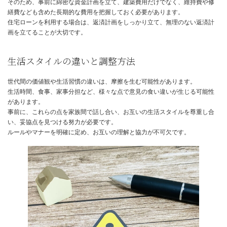
プライバシーの問題と対策
二世帯住宅の最大の課題は、プライバシーの確保です。
完全同居型では、特にプライバシーを確保することが難しく、生活
習慣の違いによるストレスが生まれる可能性があります。
部分共有型や完全分離型を選ぶことで、プライバシーをある程度確
すが、それでも完全に独立した生活空間を作るのは難しい場合もあ
事前に、家族間で十分に話し合い、お互いのプライバシーを尊重し
のルールを明確に定めておくことが重要です。
建築費用の高さと資金計画
二世帯住宅は、単世帯住宅に比べて建築費用が高くなる傾向があり
設備を完全に分離する完全分離型は特に費用がかかります。
そのため、事前に綿密な資金計画を立て、建築費用だけでなく、維
繕費なども含めた長期的な費用を把握しておく必要があります。
住宅ローンを利用する場合は、返済計画をしっかり立て、無理のな