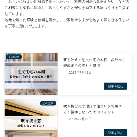
まとめ
2025年7月16日
二世帯住宅は、経済的なメリットや家族間のサポート、将来設計の
いった多くの利点があります。
しかし、プライバシーの問題、建築費用の高さ、生活スタイルの違
摩擦など、デメリットも存在します。
二世帯住宅を建てる際には、これらのメリットとデメリットを十分
し、家族間でじっくり話し合い、それぞれのニーズや価値観を尊重
2025年7月22日
ら、最適なプランを検討することが重要です。
後悔のない家づくりに向けて、慎重な計画を立てましょう。
そして、理想の二世帯住宅で、幸せな家族生活を送ってください。