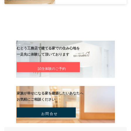
私たちむとう工務店では、ご家族それぞれのライフスタイルや価値
添い、完全分離型・部分共有型など多様な二世帯住宅のプランニン
ています。
「お互いに程よい距離感で暮らしたい」「将来の同居も見据えたい
ご相談にも柔軟に対応し、暮らしやすさと安心を両立する家づくり
しています。
地元で培った経験と信頼を活かし、ご家族皆さまが心地よく暮らせ
を丁寧に形にいたします。
前の記事
夢を叶える注文住宅の本棚！設
完成までの流れと費用
記事