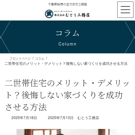
コ
ナ
千葉県柏市の注文住宅工務店
ン
ビ
テ
ゲ
ン
ー
コラム
ツ
シ
へ
ョ
ス
ン
Column
キ
に
ッ
移
プ
動
二世帯住宅のメリット・デメリット？後悔しない家づくりを成功させる方法
フロントページ
コラム
二世帯住宅のメリット・デメリッ
ト？後悔しない家づくりを成功
させる方法
最
2025年7月18日
2025年7月13日
むとう工務店
終
更
新