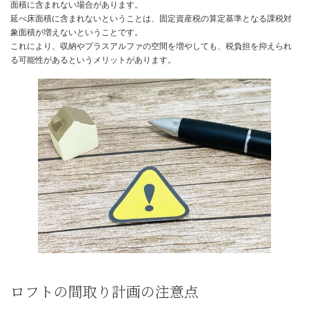
季節家電や衣類、思い出の品などをすっきりと片付けることができ
間を広々と保つことができます。
また、収納だけでなく、書斎やワークスペース、子どもの遊び場、
屋など、多目的に利用できるプラスアルファの空間としても活用で
延べ床面積に算入されないメリット
ロフトは、建築基準法上の一定の条件（天井高1.4m以下、直下階の
分の1未満など）を満たすことで、一般的に「居室」とはみなされ
面積に含まれない場合があります。
延べ床面積に含まれないということは、固定資産税の算定基準とな
象面積が増えないということです。
これにより、収納やプラスアルファの空間を増やしても、税負担を
る可能性があるというメリットがあります。