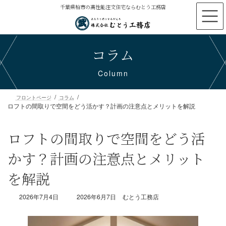
コ
ナ
千葉県柏市の高性能注文住宅ならむとう工務店
ン
ビ
テ
ゲ
ン
ー
コラム
ツ
シ
へ
ョ
ス
ン
Column
キ
に
ッ
移
プ
動
ロフトの間取りで空間をどう活かす？計画の注意点とメリットを解説
フロントページ
コラム
ロフトの間取りで空間をどう活
かす？計画の注意点とメリット
を解説
最
2026年7月4日
2026年6月7日
むとう工務店
終
更
新