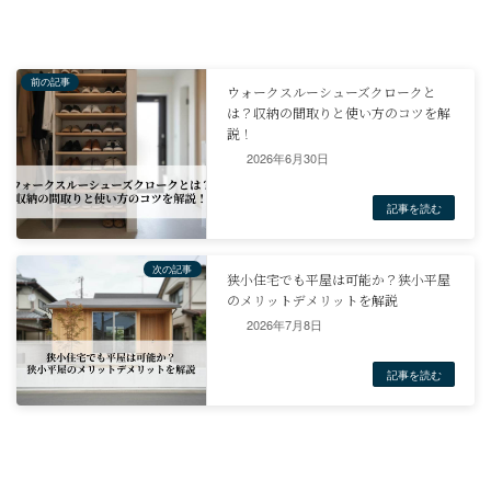
2026年6月30日
まとめ
ロフトは、空間に広がりや開放感をもたらし、収納や趣味のスペー
たプラスアルファの空間を創出できる魅力的な間取り要素です。
延べ床面積に算入されないことで税負担を抑えられる可能性もあり
一方で、断熱・換気対策、安全な階段・はしごの設置、用途に応じ
2026年7月8日
コンセント計画など、快適で安全に利用するためには計画段階での
討が不可欠です。
これらの点を踏まえ、ご自身のライフスタイルに合ったロフトの間
画することで、より豊かで快適な住まいを実現できるでしょう。
むとう工務店では、維持するためのメンテナンスサポートに力を入