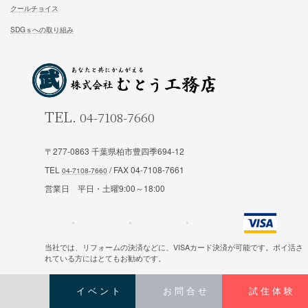
家族が幸せになる家を建築したいあなたへ
お気軽にご相談ください
お問合せ
施工対応エリア 千葉県東葛地区（ 柏市、松戸市、我孫子市
山市、野田市）千葉県（市川市）東京都（葛飾区、江戸川区、
〒277-0863 千葉県柏市豊四季694-12
区他）
TEL
/ FAX 04-7108-7661
営業日 平日・土曜9:00～18:00
ホーム
施工事例
当社では、リフォームの決済などに、VISAカード決済が可能です。ポイ活さ
れている方にはとてもお勧めです。
松尾式室温設計
お客様の声
松尾式パッシブ設計
イベント情報一覧
イベント
お問合せ
試住体験
Copyright © むとう工務店 All Rights Reserved.