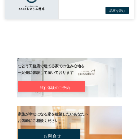
記事
次の記事
今日は作業しやすく！
記事
むとう工務店で建てる家での住み心地を
一足先に体験して頂いております