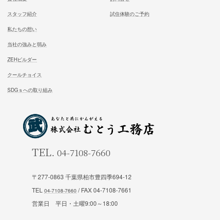
ホーム
施工事例
松尾式室温設計
お客様の声
松尾式パッシブ設計
イベント情報一覧
耐震設計
ブログ一覧
FFC健康住宅
コラム一覧
契約の流れ
お知らせ一覧
安心と保証
会社概要
お問合せ
スタッフ紹介
試住体験のご予約
〒277-0863 千葉県柏市豊四季694-12
私たちの想い
TEL
/ FAX 04-7108-7661
営業日 平日・土曜9:00～18:00
当社の強みと弱み