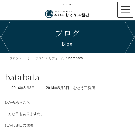
コ
ナ
batabata
ン
ビ
テ
ゲ
ン
ー
ブログ
ツ
シ
へ
ョ
ス
ン
Blog
キ
に
ッ
移
batabata
プ
動
フロントページ
ブログ
リフォーム
batabata
最
2014年6月3日
2014年6月3日
むとう工務店
終
更
新
日
時
朝からあちこち
:
こんな日もありますね。