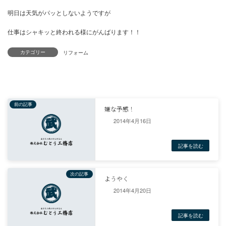
明日の作業で長かったこのマンションの仕事が無事に終わることが
です。
カテゴリー
明日は天気がパッとしないようですが
仕事はシャキッと終われる様にがんばります！！
リフォーム
2014年4月16日
前の記事
嫌な予感！
2014年4月20日
記事