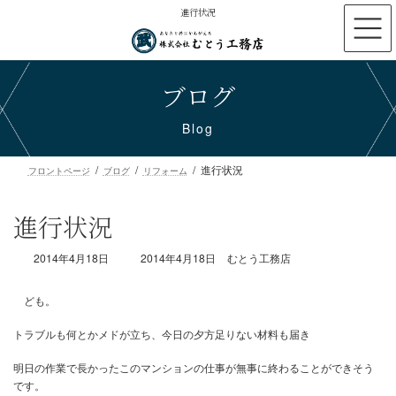
コ
ナ
進行状況
ン
ビ
テ
ゲ
ン
ー
ブログ
ツ
シ
へ
ョ
ス
ン
Blog
キ
に
ッ
移
進行状況
プ
動
フロントページ
ブログ
リフォーム
進行状況
最
2014年4月18日
2014年4月18日
むとう工務店
終
更
新
日
時
ども。
:
トラブルも何とかメドが立ち、今日の夕方足りない材料も届き