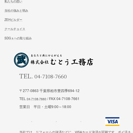
松尾式室温設計
お客様の声
松尾式パッシブ設計
イベント情報一覧
耐震設計
ブログ一覧
FFC健康住宅
コラム一覧
契約の流れ
お知らせ一覧
安心と保証
会社概要
お問合せ
スタッフ紹介
試住体験のご予約
〒277-0863 千葉県柏市豊四季694-12
私たちの想い
TEL
/ FAX 04-7108-7661
当社の強みと弱み
営業日 平日・土曜9:00～18:00
ZEHビルダー
クールチョイス
当社では、リフォームの決済などに、VISAカード決済が可能です。ポイ活さ