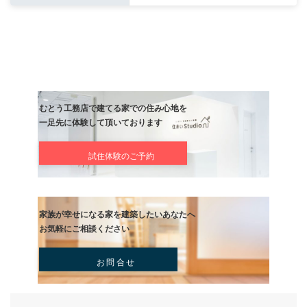
次の記事
ようやく
記事
むとう工務店で建てる家での住み心地を
一足先に体験して頂いております
試住体験のご予約