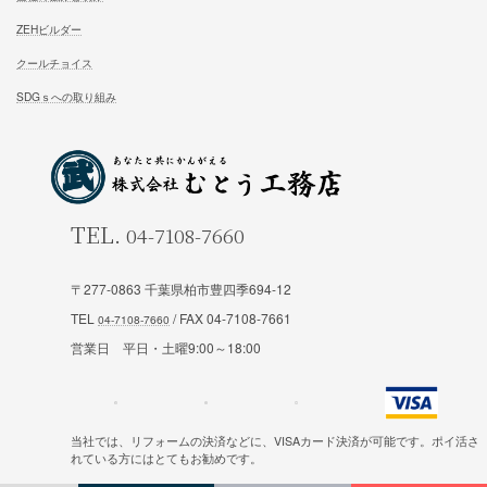
耐震設計
ブログ一覧
FFC健康住宅
コラム一覧
契約の流れ
お知らせ一覧
安心と保証
会社概要
お問合せ
スタッフ紹介
試住体験のご予約
〒277-0863 千葉県柏市豊四季694-12
私たちの想い
TEL
/ FAX 04-7108-7661
当社の強みと弱み
営業日 平日・土曜9:00～18:00
ZEHビルダー
クールチョイス
当社では、リフォームの決済などに、VISAカード決済が可能です。ポイ活さ
SDGｓへの取り組み
れている方にはとてもお勧めです。