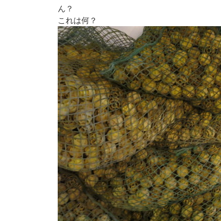
新
ん？
日
これは何？
時
: