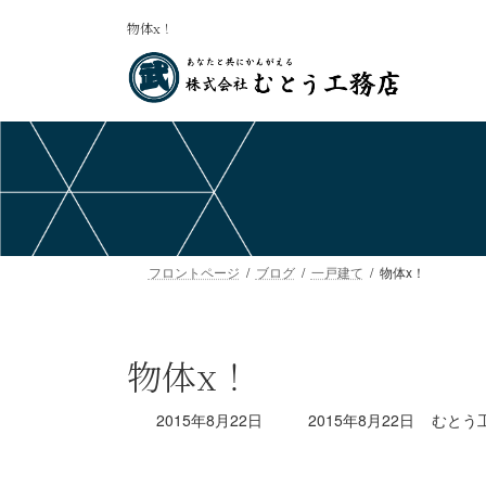
コ
ナ
物体x！
ン
ビ
テ
ゲ
ン
ー
ツ
シ
へ
ョ
ス
ン
キ
に
ッ
移
プ
動
フロントページ
ブログ
一戸建て
物体x！
物体x！
最
2015年8月22日
2015年8月22日
むとう
終
更