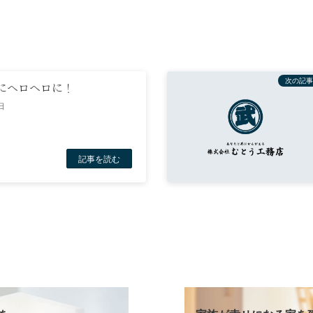
次の記事
にヘロヘロに！
日
記事を読む