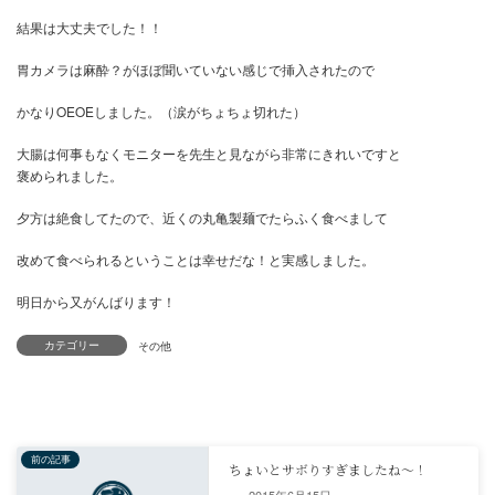
たんですが
ようやく行くことが出来ました。
結果は大丈夫でした！！
胃カメラは麻酔？がほぼ聞いていない感じで挿入されたので
かなりOEOEしました。（涙がちょちょ切れた）
大腸は何事もなくモニターを先生と見ながら非常にきれいですと
褒められました。
夕方は絶食してたので、近くの丸亀製麺でたらふく食べまして
カテゴリー
改めて食べられるということは幸せだな！と実感しました。
明日から又がんばります！
その他
2015年6月15日