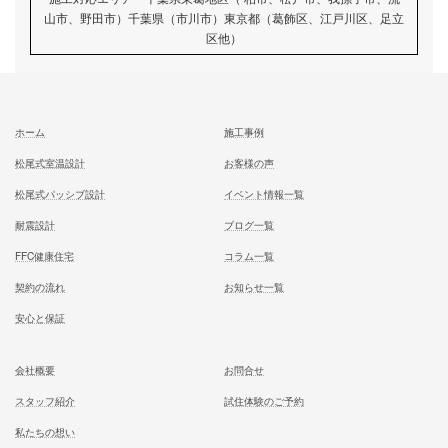
むとう工務店で建てる家での住み心地を
一足先に体験して頂いております
試住体験のご予約
家族が幸せになる家を建築したいあなたへ
お気軽にご相談ください
お問合せ
施工対応エリア 千葉県東葛地区（ 柏市、松戸市、我孫子市
山市、野田市）千葉県（市川市）東京都（葛飾区、江戸川区、
区他）