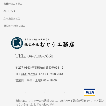
ホーム
施工事例
松尾式室温設計
お客様の声
松尾式パッシブ設計
イベント情報一覧
耐震設計
ブログ一覧
FFC健康住宅
コラム一覧
契約の流れ
お知らせ一覧
〒277-0863 千葉県柏市豊四季694-12
TEL
/ FAX 04-7108-7661
安心と保証
営業日 平日・土曜9:00～18:00
会社概要
お問合せ
スタッフ紹介
試住体験のご予約
当社では、リフォームの決済などに、VISAカード決済が可能です。ポイ活さ
れている方にはとてもお勧めです。