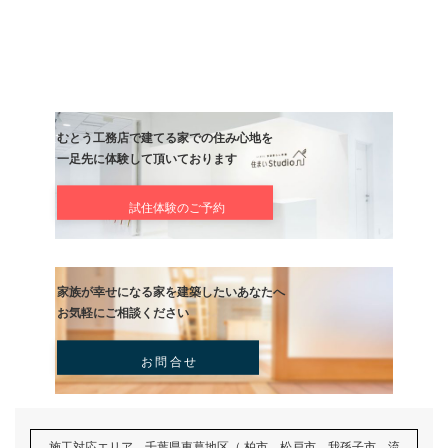
前の記事
カメラを．．．
記事
次の記事
お疲れ様です
記事