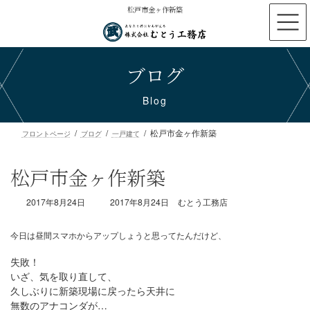
コ
ナ
松戸市金ヶ作新築
ン
ビ
テ
ゲ
ン
ー
ブログ
ツ
シ
へ
ョ
ス
ン
Blog
キ
に
ッ
移
松戸市金ヶ作新築
プ
動
フロントページ
ブログ
一戸建て
松戸市金ヶ作新築
最
2017年8月24日
2017年8月24日
むとう工務店
終
更
新
日
失敗！
時
いざ、気を取り直して、
今日は昼間スマホからアップしょうと思ってたんだけど、
:
久しぶりに新築現場に戻ったら天井に
無数のアナコンダが…