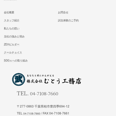
ホーム
施工事例
松尾式室温設計
お客様の声
松尾式パッシブ設計
イベント情報一覧
耐震設計
ブログ一覧
FFC健康住宅
コラム一覧
契約の流れ
お知らせ一覧
安心と保証
会社概要
お問合せ
スタッフ紹介
試住体験のご予約
〒277-0863 千葉県柏市豊四季694-12
TEL
/ FAX 04-7108-7661
私たちの想い