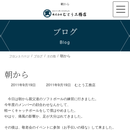
コ
ナ
朝から
ン
ビ
テ
ゲ
ン
ー
ブログ
ツ
シ
へ
ョ
ス
ン
Blog
キ
に
ッ
移
朝から
プ
動
フロントページ
ブログ
その他
朝から
最
2011年9月19日
2011年9月19日
むとう工務店
終
更
新
日
時
今日は朝から親父達のソフトボールの練習に行きました。
:
今年度のメンバーの顔合わせなんかして、
軽ーくキャッチボールをして僕はやめました。