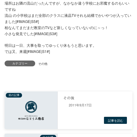
やはり、痛風の影響か、足が大分はれてきました。
その後は、敬老会のイベントに参加（お手伝いの様な）して来まし
場所はお隣の流山だったんですが、なかなか違う学校にお邪魔する
ですね
流山 の小学校はまだ全部のクラスに液晶TVそれも結構でかいやつ
ました[#IMAGE|S5#]
柏なんてまだまだ教室のTVなど新しくなっていないのに～っ！
小さな発見でした[#IMAGE|S3#]
カテゴリー
明日は一日、大事を取ってゆっくり休もうと思います。
では又、来週[#IMAGE|S1#]
その他
2011年9月17日
前の記事