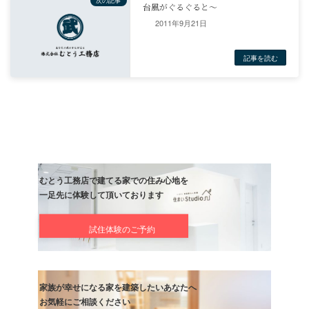
その後
2011年9月21日
記事
次の記事
台風がぐるぐると～
記事