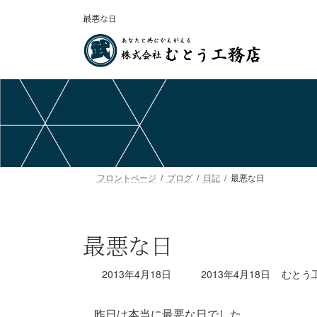
コ
ナ
最悪な日
ン
ビ
テ
ゲ
ン
ー
ツ
シ
へ
ョ
ス
ン
キ
に
ッ
移
プ
動
フロントページ
ブログ
日記
最悪な日
最悪な日
最
2013年4月18日
2013年4月18日
むとう
終
更
昨日は本当に最悪な日でした。