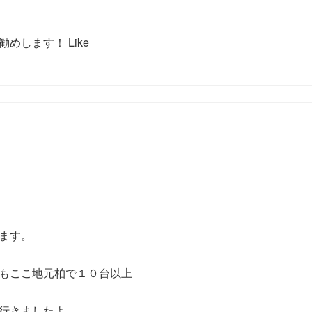
します！ Like
ます。
もここ地元柏で１０台以上
行きましたよ。