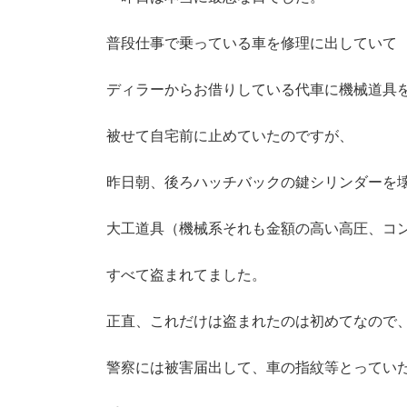
新
日
時
普段仕事で乗っている車を修理に出していて
:
ディラーからお借りしている代車に機械道具
被せて自宅前に止めていたのですが、
昨日朝、後ろハッチバックの鍵シリンダーを
大工道具（機械系それも金額の高い高圧、コ
すべて盗まれてました。
正直、これだけは盗まれたのは初めてなので
警察には被害届出して、車の指紋等とってい