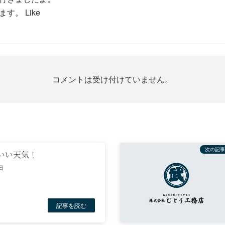
。 Like
コメントは受け付けていません。
次の記事
いい天気！
日
記事を読む