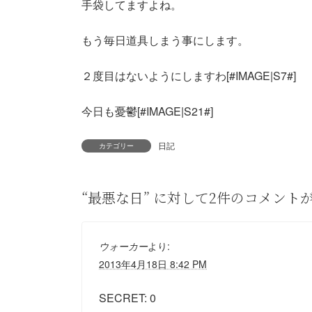
手袋してますよね。
もう毎日道具しまう事にします。
２度目はないようにしますわ[#IMAGE|S7#]
今日も憂鬱[#IMAGE|S21#]
日記
カテゴリー
“
最悪な日
” に対して2件のコメント
ウォーカー
より:
2013年4月18日 8:42 PM
SECRET: 0