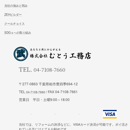
家族が幸せになる家を建築したいあなたへ
お気軽にご相談ください
お問合せ
施工対応エリア 千葉県東葛地区（ 柏市、松戸市、我孫子市
山市、野田市）千葉県（市川市）東京都（葛飾区、江戸川区、
〒277-0863 千葉県柏市豊四季694-12
区他）
TEL
/ FAX 04-7108-7661
営業日 平日・土曜9:00～18:00
ホーム
施工事例
当社では、リフォームの決済などに、VISAカード決済が可能です。ポイ活さ
れている方にはとてもお勧めです。