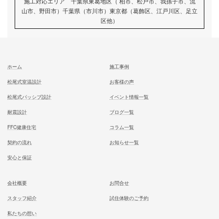
次の記事
眠っ！
記事
むとう工務店で建てる家での住み心地を
一足先に体験して頂いております
試住体験のご予約