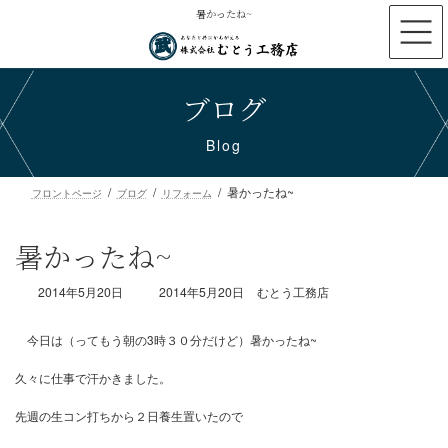
コ
ナ
暑かったね~
ン
ビ
テ
ゲ
ン
ー
ブログ
ツ
シ
へ
ョ
ス
ン
Blog
キ
に
ッ
移
暑かったね~
プ
動
フロントページ
ブログ
リフォーム
暑かったね~
最
2014年5月20日
2014年5月20日
むとう工務店
終
更
新
日
時
今日は（ってもう朝の3時３０分だけど）暑かったね~
:
久々に仕事で汗かきました。