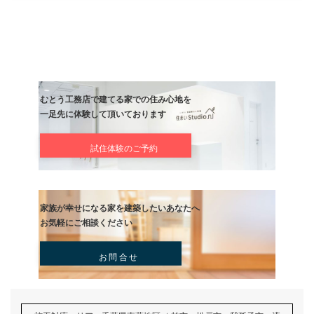
久々に緊張感のあるお仕事でした。
島の人たちのあたたかいふれあい
とくに月島くん（八丈島の大工さん）には最後までお世話になりま
みなさんありがとうございました。
リフォーム
前の記事
今日は何かと
記事