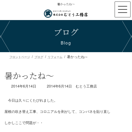
コ
ナ
暑かったね～
ン
ビ
テ
ゲ
ン
ー
ブログ
ツ
シ
へ
ョ
ス
ン
Blog
キ
に
ッ
移
暑かったね～
プ
動
フロントページ
ブログ
リフォーム
暑かったね～
最
2014年6月14日
2014年6月14日
むとう工務店
終
更
新
日
時
今日は久々にくたびれました。
:
屋根の吹き替え工事、コロニアルを剥がして、コンパネを貼り直し