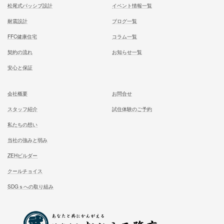
施工対応エリア 千葉県東葛地区（ 柏市、松戸市、我孫子市
山市、野田市）千葉県（市川市）東京都（葛飾区、江戸川区、
区他）
ホーム
施工事例
松尾式室温設計
お客様の声
松尾式パッシブ設計
イベント情報一覧
耐震設計
ブログ一覧
FFC健康住宅
コラム一覧
契約の流れ
お知らせ一覧