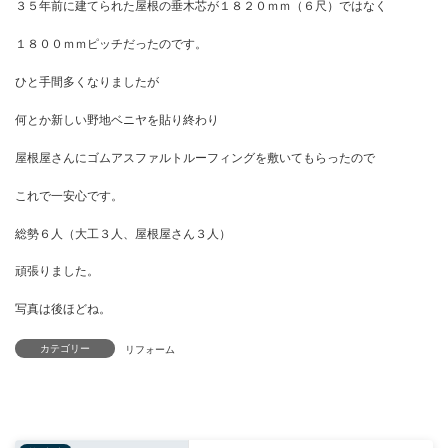
しかしここで問題が・・
３５年前に建てられた屋根の垂木芯が１８２０ｍｍ（６尺）ではな
１８００ｍｍピッチだったのです。
ひと手間多くなりましたが
何とか新しい野地ベニヤを貼り終わり
屋根屋さんにゴムアスファルトルーフィングを敷いてもらったので
これで一安心です。
カテゴリー
総勢６人（大工３人、屋根屋さん３人）
頑張りました。
写真は後ほどね。