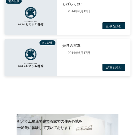
2014年6月12日
リフォーム
前の記事
しばらくは？
2014年6月17日
記事
次の記事
先日の写真
記事