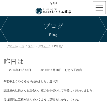
コ
ナ
昨日は
ン
ビ
テ
ゲ
ン
ー
ブログ
ツ
シ
へ
ョ
ス
ン
Blog
キ
に
ッ
移
昨日は
プ
動
フロントページ
ブログ
リフォーム
昨日は
最
2014年11月18日
2014年11月18日
むとう工務店
終
更
新
日
時
午前中ようやく始まり始めました。遣り方
:
設計屋の社長さんも立合い、鳶のお手伝いして手際よく終わりまし