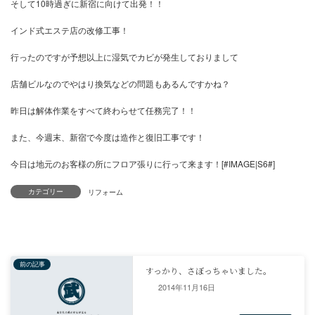
後は順調に工程が進んでいくように頑張るしかないですね。
そして10時過ぎに新宿に向けて出発！！
インド式エステ店の改修工事！
行ったのですが予想以上に湿気でカビが発生しておりまして
店舗ビルなのでやはり換気などの問題もあるんですかね？
昨日は解体作業をすべて終わらせて任務完了！！
カテゴリー
また、今週末、新宿で今度は造作と復旧工事です！
今日は地元のお客様の所にフロア張りに行って来ます！[#IMAGE|S6
リフォーム
2014年11月16日