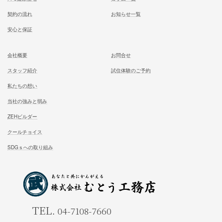
施工対応エリア 千葉県東葛地区（ 柏市、松戸市、我孫子市
山市、野田市）千葉県（市川市）東京都（葛飾区、江戸川区、
区他）
ホーム
施工事例
松尾式室温設計
お客様の声
松尾式パッシブ設計
イベント情報一覧
耐震設計
ブログ一覧
FFC健康住宅
コラム一覧
契約の流れ
お知らせ一覧
安心と保証
会社概要
お問合せ