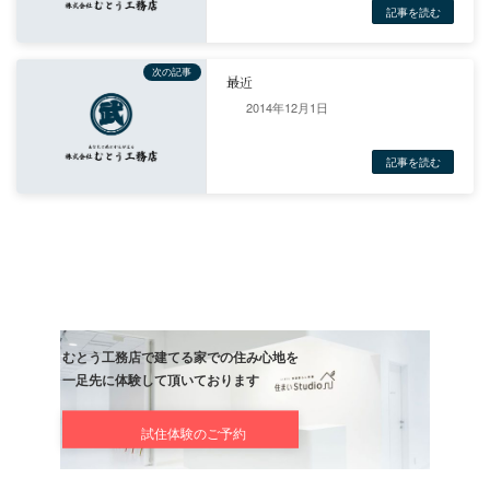
前の記事
すっかり、さぼっちゃいました
2014年12月1日
記事
次の記事
最近
記事