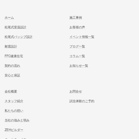
前の記事
事後報告！
記事
次の記事
月曜日は流石に朝からドタバタ
記事