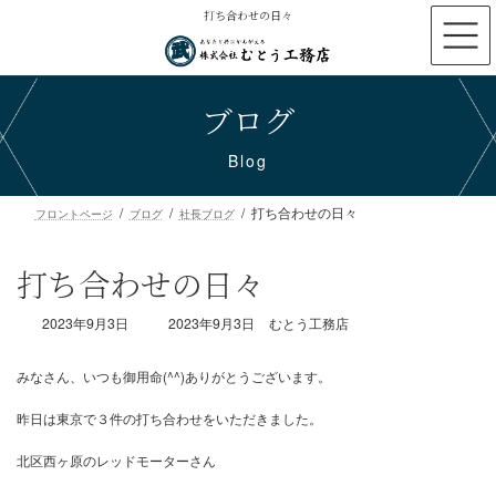
コ
ナ
打ち合わせの日々
ン
ビ
テ
ゲ
ン
ー
ブログ
ツ
シ
へ
ョ
ス
ン
Blog
キ
に
ッ
移
打ち合わせの日々
プ
動
フロントページ
ブログ
社長ブログ
打ち合わせの日々
最
2023年9月3日
2023年9月3日
むとう工務店
終
更
新
日
時
みなさん、いつも御用命(^^)ありがとうございます。
:
昨日は東京で３件の打ち合わせをいただきました。