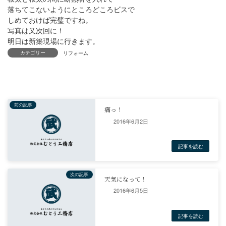
落ちてこないようにところどころビスで
しめておけば完璧ですね。
写真は又次回に！
明日は新築現場に行きます。
カテゴリー
リフォーム
2016年6月2日
前の記事
痛っ！
2016年6月5日
記事