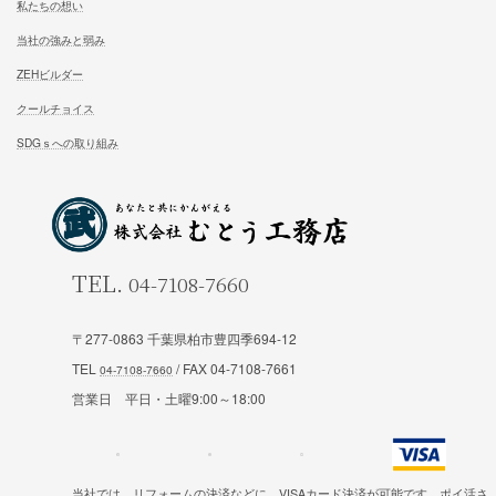
松尾式室温設計
お客様の声
松尾式パッシブ設計
イベント情報一覧
耐震設計
ブログ一覧
FFC健康住宅
コラム一覧
契約の流れ
お知らせ一覧
安心と保証
会社概要
お問合せ
スタッフ紹介
試住体験のご予約
〒277-0863 千葉県柏市豊四季694-12
私たちの想い
TEL
/ FAX 04-7108-7661
当社の強みと弱み
営業日 平日・土曜9:00～18:00
ZEHビルダー
クールチョイス
当社では、リフォームの決済などに、VISAカード決済が可能です。ポイ活さ