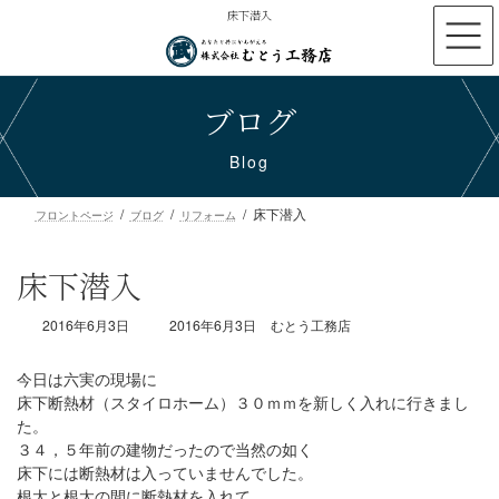
コ
ナ
床下潜入
ン
ビ
テ
ゲ
ン
ー
ブログ
ツ
シ
へ
ョ
ス
ン
Blog
キ
に
ッ
移
床下潜入
プ
動
フロントページ
ブログ
リフォーム
床下潜入
最
2016年6月3日
2016年6月3日
むとう工務店
終
更
今日は六実の現場に
新
床下断熱材（スタイロホーム）３０ｍｍを新しく入れに行きまし
日
た。
時
３４，５年前の建物だったので当然の如く
:
床下には断熱材は入っていませんでした。
根太と根太の間に断熱材を入れて