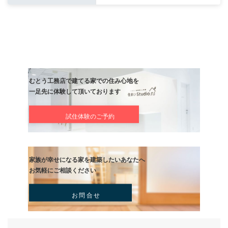
次の記事
天気になって！
記事
むとう工務店で建てる家での住み心地を
一足先に体験して頂いております
試住体験のご予約