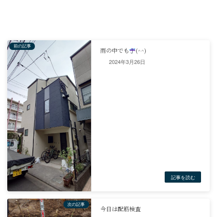
2024年3月26日
さて、問題です！
一番最初の木の名称は何というでしょうか？
答えは次回に！
社長ブログ
#お客様に寄り添う工務店
#お客様のに最高の快適住宅
#ご要望あればどこまでも喜んで！
#リフォーム工事
#地元柏工務店
＃柏で一番良い家をつくる工務店と云わ
＃高性能住宅