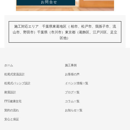
今日は配筋検査
記事
むとう工務店で建てる家での住み心地を
一足先に体験して頂いております
試住体験のご予約