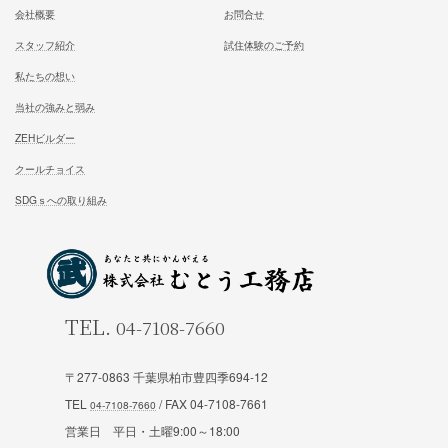
家族が幸せになる家を建築したいあなたへ
お気軽にご相談ください
お問合せ
施工対応エリア 千葉県東葛地区（ 柏市、松戸市、我孫子市
山市、野田市）千葉県（市川市）東京都（葛飾区、江戸川区、
区他）
ホーム
施工事例
〒277-0863 千葉県柏市豊四季694-12
TEL
/ FAX 04-7108-7661
松尾式室温設計
お客様の声
営業日 平日・土曜9:00～18:00
松尾式パッシブ設計
イベント情報一覧