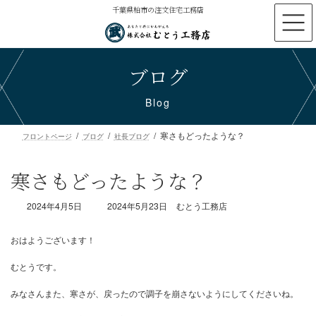
コ
ナ
千葉県柏市の注文住宅工務店
ン
ビ
テ
ゲ
ン
ー
ブログ
ツ
シ
へ
ョ
ス
ン
Blog
キ
に
ッ
移
寒さもどったような？
プ
動
フロントページ
ブログ
社長ブログ
寒さもどったような？
最
2024年4月5日
2024年5月23日
むとう工務店
終
更
新
日
時
おはようございます！
:
むとうです。