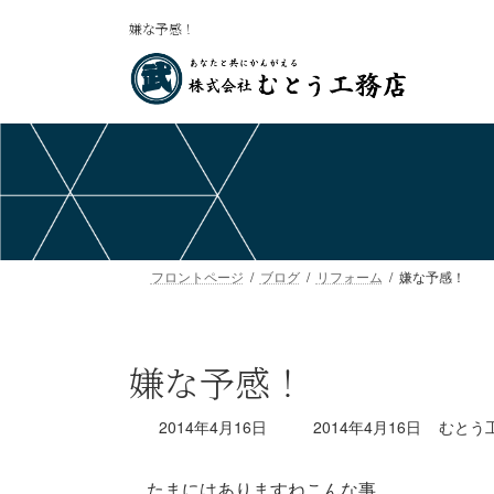
コ
ナ
嫌な予感！
ン
ビ
テ
ゲ
ン
ー
ツ
シ
へ
ョ
ス
ン
キ
に
ッ
移
プ
動
フロントページ
ブログ
リフォーム
嫌な予感！
嫌な予感！
最
2014年4月16日
2014年4月16日
むとう
終
更
たまにはありますねこんな事