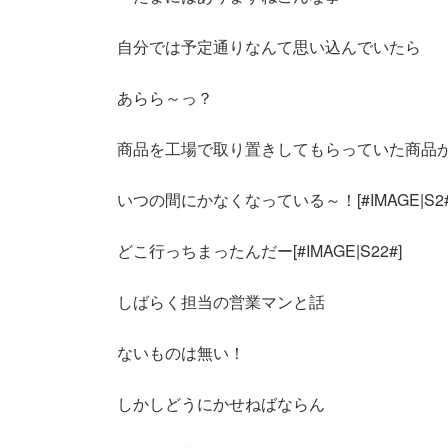
新
日
時
自分では予定通りなんて思い込んでいたら
:
あらら～っ？
商品を工場で取り置きしてもらっていた商品
いつの間にかなくなっている～！[#IMAGE|S2#
どこ行っちまったんだー[#IMAGE|S22#]
しばらく担当の営業マンと話
ないものは無い！
しかしどうにかせねばならん