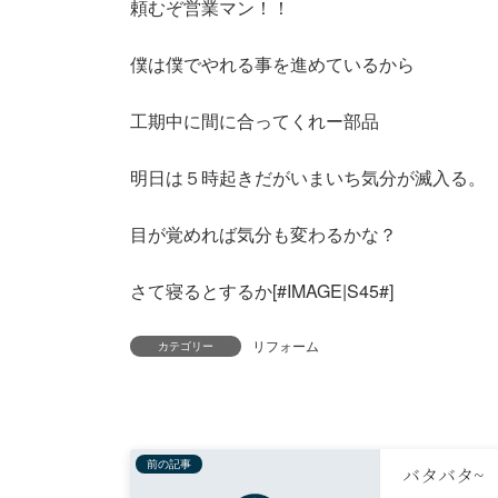
頼むぞ営業マン！！
僕は僕でやれる事を進めているから
工期中に間に合ってくれー部品
明日は５時起きだがいまいち気分が滅入る。
目が覚めれば気分も変わるかな？
さて寝るとするか[#IMAGE|S45#]
リフォーム
カテゴリー
前の記事
バタバタ~