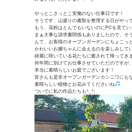
新
日
やっとこさっとこ実働のない仕事日です！
時
:
そうです、山盛りの書類を整理する日がやっ
もう、花粉はとんでもいないのにPCを見てい
まぁ大事な請求書関係もありましたので、そ
んて、お客様のオープンガーデンにちょこっとよ
かわいいお嬢ちゃんに会えるのを楽しみして
綺麗に咲いている花たちに癒されて帰ってき
何年間に別けてお仕事させていただのですが
本当に素晴らしいお庭でございます！
皆さんも是非オープンガーデンカシニワにも
素晴らしい植物とお花みてくださいね
ついでに私の作品たちも^_^;