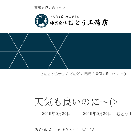
コ
ナ
天気も良いのに～(>_
ン
ビ
テ
ゲ
ン
ー
ツ
シ
へ
ョ
ス
ン
キ
に
ッ
移
プ
動
フロントページ
ブログ
日記
天気も良いのに～(>_
天気も良いのに～(>_
最
2018年5月20日
2018年5月20日
むとう
終
更
みなさん。ただいま( ´ ▽ ` )ﾉ