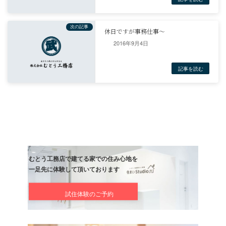
一戸建て
2016年9月4日
前の記事
スマホから
記事
次の記事
休日ですが事務仕事～
記事