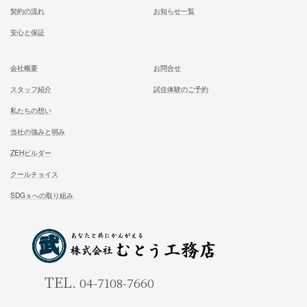
施工対応エリア 千葉県東葛地区（ 柏市、松戸市、我孫子市
山市、野田市）千葉県（市川市）東京都（葛飾区、江戸川区、
区他）
ホーム
施工事例
松尾式室温設計
お客様の声
松尾式パッシブ設計
イベント情報一覧
耐震設計
ブログ一覧
FFC健康住宅
コラム一覧
契約の流れ
お知らせ一覧