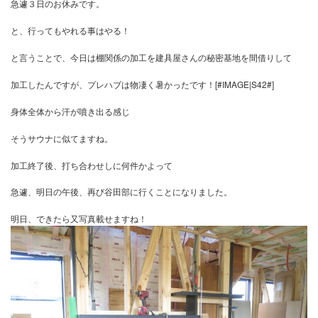
とてもこの暑さでは締め切りで仕事は自殺行為なので
急遽３日のお休みです。
と、行ってもやれる事はやる！
と言うことで、今日は棚関係の加工を建具屋さんの秘密基地を間借
加工したんですが、プレハブは物凄く暑かったです！[#IMAGE|S42#
身体全体から汗が噴き出る感じ
そうサウナに似てますね。
加工終了後、打ち合わせしに何件かよって
急遽、明日の午後、再び谷田部に行くことになりました。
明日、できたら又写真載せますね！