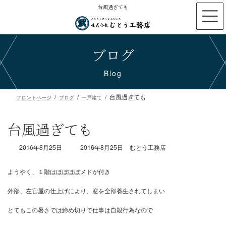
コ
ナ
台風過ぎても
ン
ビ
テ
ゲ
ン
ー
ブログ
ツ
シ
へ
ョ
ス
ン
Blog
キ
に
ッ
移
台風過ぎても
プ
動
フロントページ
ブログ
一戸建て
台風過ぎても
最
2016年8月25日
2016年8月25日
むとう工務店
終
更
新
日
時
ようやく、１階はほぼほぼメドが付き
:
外部、左官屋の仕上げにより、窓を全部養生されてしまい