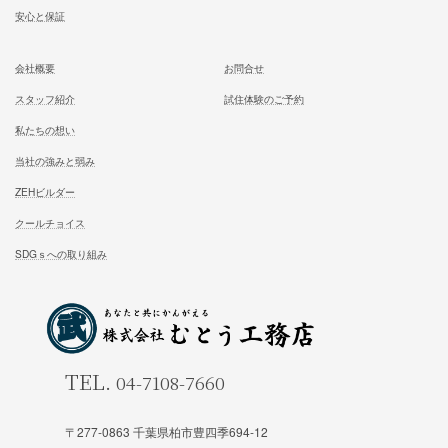
お問合せ
施工対応エリア 千葉県東葛地区（ 柏市、松戸市、我孫子市
山市、野田市）千葉県（市川市）東京都（葛飾区、江戸川区、
区他）
ホーム
施工事例
松尾式室温設計
お客様の声
松尾式パッシブ設計
イベント情報一覧
耐震設計
ブログ一覧
FFC健康住宅
コラム一覧
〒277-0863 千葉県柏市豊四季694-12