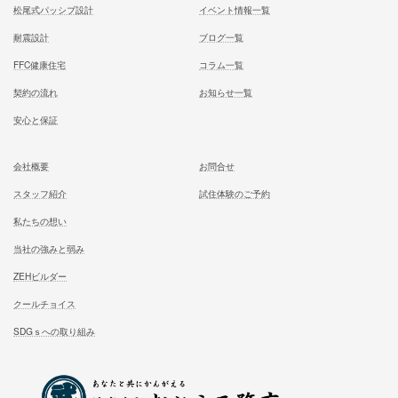
施工対応エリア 千葉県東葛地区（ 柏市、松戸市、我孫子市
山市、野田市）千葉県（市川市）東京都（葛飾区、江戸川区、
区他）
ホーム
施工事例
松尾式室温設計
お客様の声
松尾式パッシブ設計
イベント情報一覧
耐震設計
ブログ一覧
FFC健康住宅
コラム一覧
契約の流れ
お知らせ一覧