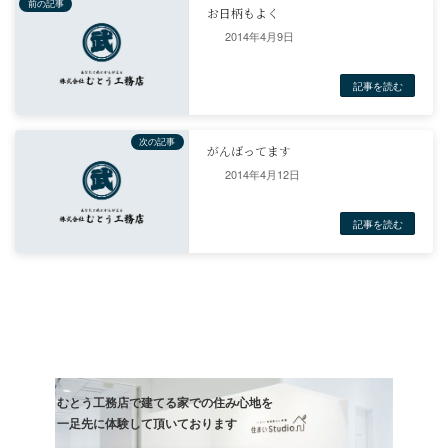
2014年4月9日
リフォーム
前の記事
お日柄もよく
2014年4月12日
記事
次の記事
がんばってます
記事