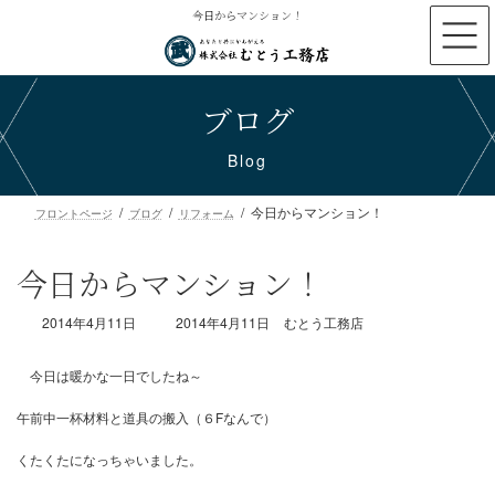
コ
ナ
今日からマンション！
ン
ビ
テ
ゲ
ン
ー
ブログ
ツ
シ
へ
ョ
ス
ン
Blog
キ
に
ッ
移
今日からマンション！
プ
動
フロントページ
ブログ
リフォーム
今日からマンション！
最
2014年4月11日
2014年4月11日
むとう工務店
終
更
新
日
時
今日は暖かな一日でしたね～
:
午前中一杯材料と道具の搬入（６Fなんで）