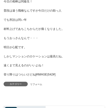
くたくたになっちゃいました。
今日の相棒は同級生！
普段は違う職種なんですが今日だけの助っ人
でも所詮は同い年
材料上げであちこちからだが痛くなりました。
もうおっさんなんで・・・
明日が心配です。
カテゴリー
しかしマンションのロケーションは最高だね。
遠くまで見えるのがいいよね！
登り降りはつらいけどね[#IMAGE|S42#]