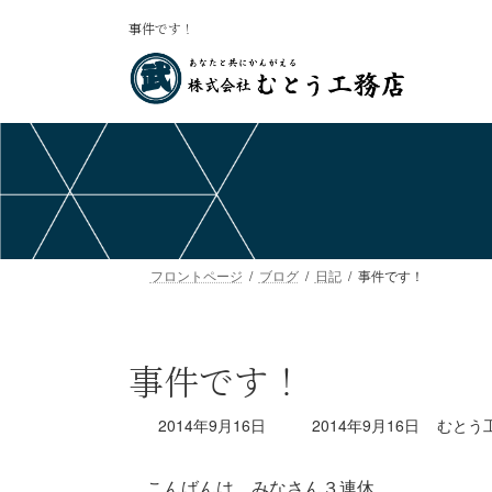
コ
ナ
事件です！
ン
ビ
テ
ゲ
ン
ー
ツ
シ
へ
ョ
ス
ン
キ
に
ッ
移
プ
動
フロントページ
ブログ
日記
事件です！
事件です！
最
2014年9月16日
2014年9月16日
むとう
終
更
こんばんは、みなさん３連休