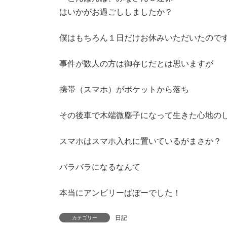
新
はいかがお過ごししましたか？
日
時
:
僕はもちろん１日だけお休みいただいたので
事件が数人の方は御存じだとは思いますが
携帯（スマホ）がポケットから落ち
その後車で木端微塵子になって生きた心地の
スマホはスマホ入れに置いているがまさか？
バラバラになるなんて
本当にアンビリーばぼーでした！
日記
カテゴリー