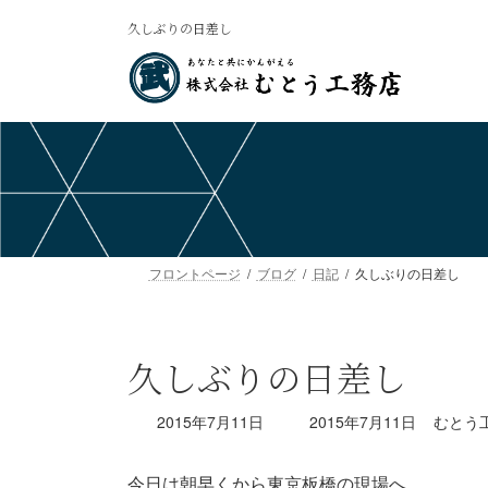
コ
ナ
久しぶりの日差し
ン
ビ
テ
ゲ
ン
ー
ツ
シ
へ
ョ
ス
ン
キ
に
ッ
移
プ
動
フロントページ
ブログ
日記
久しぶりの日差し
久しぶりの日差し
最
2015年7月11日
2015年7月11日
むとう
終
更
今日は朝早くから東京板橋の現場へ