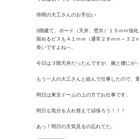
新
日
時
仲間の大工さんのお手伝い
:
3階建て。ボード（天井、壁共）１５ｍｍ強化
留めるビスも４１ｍｍ（通常２８ｍｍ～３２
長いですよね～。
今日は３階天井だったんですが、腕と腰にが
もう一人の大工さんと組んで仕事したので、
明日は東京ドームの上の方でお仕事です。
明日も気分を入れ替えて頑張ろう！！！
あっ！明日の天気見るの忘れてた。